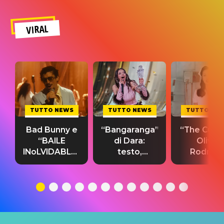
VIRAL
TUTTO NEWS
TUTTO NEWS
TUTTO NE
Bad Bunny e
“Bangaranga”
“The Cure”
“BAILE
di Dara:
Olivia
INoLVIDABLE”:
testo,
Rodrigo
testo,
traduzione e
testo,
traduzione e
significato
traduzion
significato
del singolo
significa