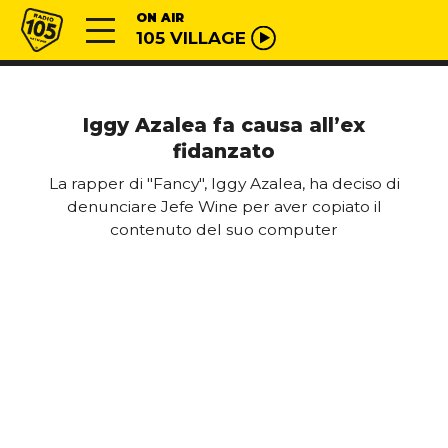
Vai al contenuto
Radio 105
ON AIR
105 VILLAGE
Iggy Azalea fa causa all’ex
fidanzato
La rapper di "Fancy", Iggy Azalea, ha deciso di
denunciare Jefe Wine per aver copiato il
contenuto del suo computer