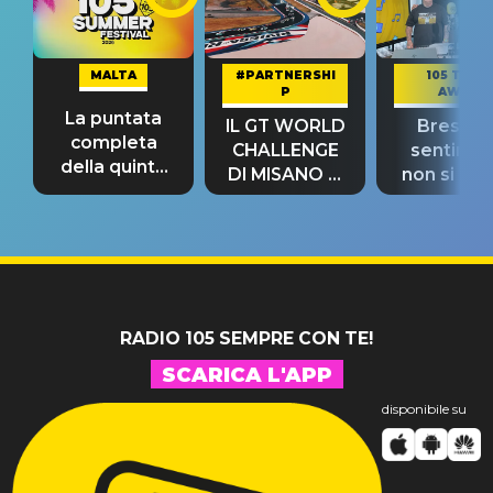
MALTA
#PARTNERSHI
105 TAKE
P
AWAY
La puntata
IL GT WORLD
Bresh: "I
completa
CHALLENGE
sentime
della quinta
DI MISANO si
non si pr
tappa
riconferma
fino alla n
un GRANDE
prima"
SUCCESSO!
RADIO 105 SEMPRE CON TE!
SCARICA L'APP
disponibile su