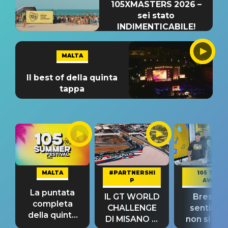
105XMASTERS 2026 –
sei stato
INDIMENTICABILE!
MALTA
Il best of della quinta
tappa
MALTA
#PARTNERSHI
105 TAKE
P
AWAY
La puntata
IL GT WORLD
Bresh: "I
completa
CHALLENGE
sentime
della quinta
DI MISANO si
non si pr
tappa