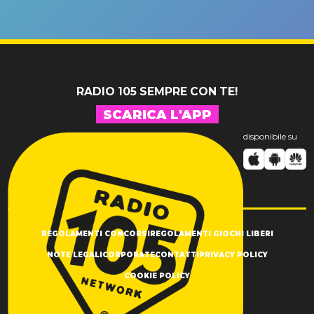
riconferma
fino alla n
un GRANDE
prima"
SUCCESSO!
RADIO 105 SEMPRE CON TE!
SCARICA L'APP
disponibile su
REGOLAMENTI CONCORSI
REGOLAMENTI GIOCHI LIBERI
NOTE LEGALI
CORPORATE
CONTATTI
PRIVACY POLICY
COOKIE POLICY