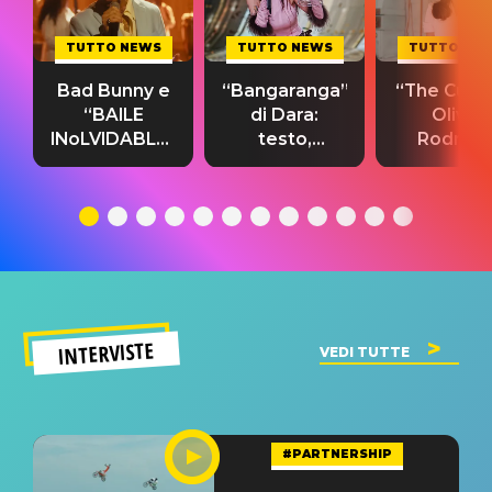
TUTTO NEWS
TUTTO NEWS
TUTTO NE
Bad Bunny e
“Bangaranga”
“The Cure”
“BAILE
di Dara:
Olivia
INoLVIDABLE”:
testo,
Rodrigo
testo,
traduzione e
testo,
traduzione e
significato
traduzion
significato
del singolo
significa
INTERVISTE
VEDI TUTTE
#PARTNERSHIP