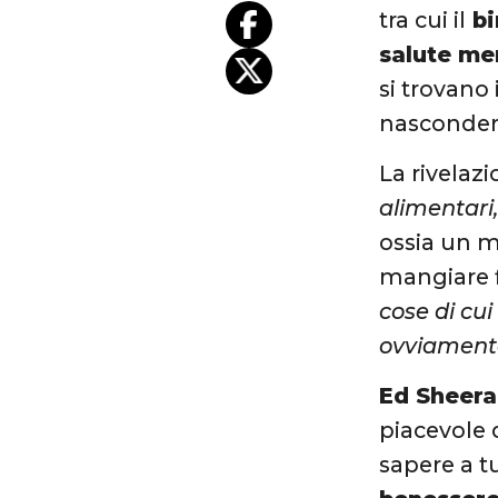
tra cui il
bi
salute me
si trovano 
nascondere
La rivelaz
alimentari,
ossia un m
mangiare f
cose di cui
ovviament
Ed Sheer
piacevole 
sapere a t