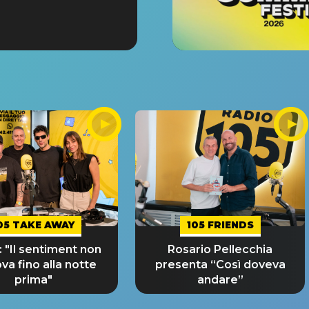
05 TAKE AWAY
105 FRIENDS
 "Il sentiment non
Rosario Pellecchia
ova fino alla notte
presenta “Così doveva
prima"
andare”