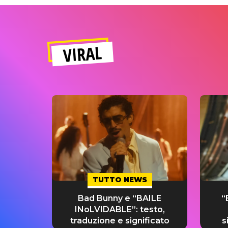
VIRAL
TUTTO NEWS
Bad Bunny e “BAILE
“
INoLVIDABLE”: testo,
traduzione e significato
s