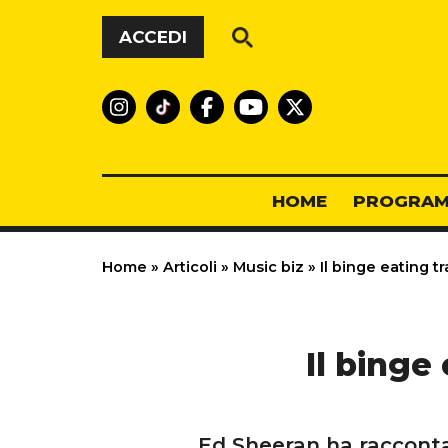
Vai al contenuto
ACCEDI
HOME
PROGRAM
Home
»
Articoli
»
Music biz
»
Il binge eating tr
Il binge 
Ed Sheeran ha raccontato