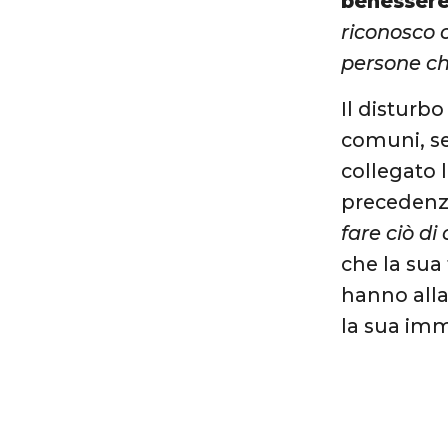
benesser
riconosco c
persone ch
Il disturb
comuni, se
collegato 
precedenza
fare ciò di 
che la sua
hanno alla
la sua im