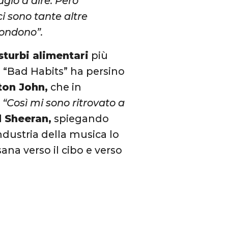
agio a dire. Però
ci sono tante altre
condono”.
sturbi alimentari
più
i “Bad Habits” ha persino
ton John,
che in
.
“Così mi sono ritrovato a
 Sheeran,
spiegando
ndustria della musica lo
ana verso il cibo e verso