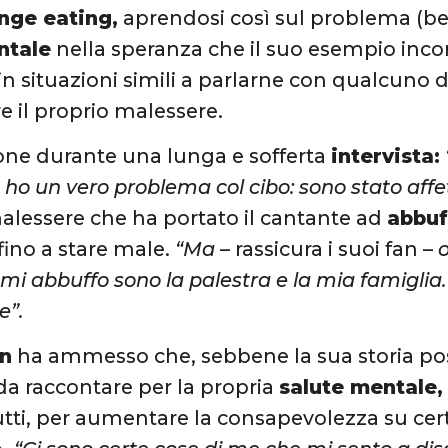
nge eating,
aprendosi così sul problema (be
ntale
nella speranza che il suo esempio inco
in situazioni simili a parlarne con qualcuno di
 il proprio malessere.
ione durante una lunga e sofferta
intervista:
 ho un vero problema col cibo: sono stato affe
alessere che ha portato il cantante ad
abbuf
ino a stare male.
“Ma
– rassicura i suoi fan –
 mi abbuffo sono la palestra e la mia famiglia. 
e”.
an
ha ammesso che, sebbene la sua storia pos
da raccontare per la propria
salute mentale,
utti, per aumentare la consapevolezza su certi