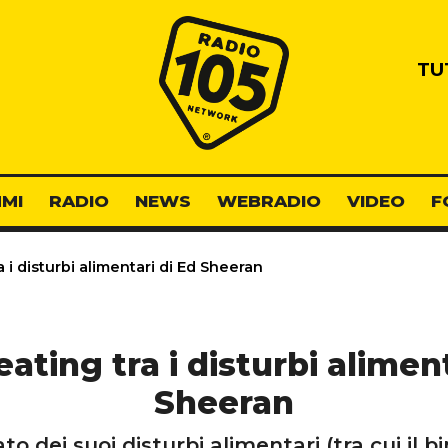
Radio 105
TU
MI
RADIO
NEWS
WEBRADIO
VIDEO
F
a i disturbi alimentari di Ed Sheeran
eating tra i disturbi alimen
Sheeran
 dei suoi disturbi alimentari (tra cui il 