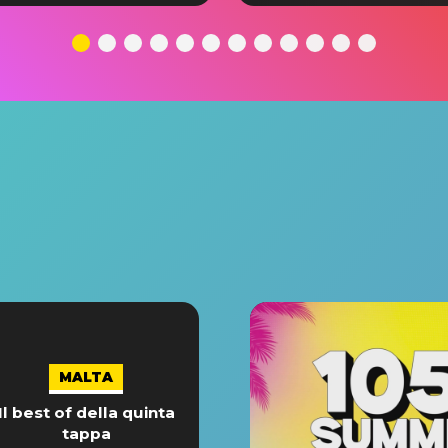
MALTA
Il best of della quinta
tappa