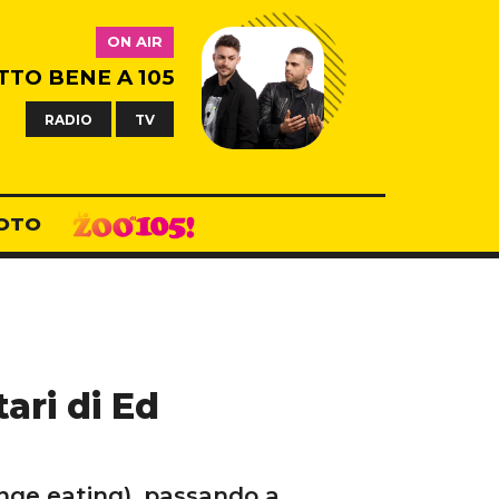
ON AIR
TTO BENE A 105
RADIO
TV
OTO
tari di Ed
binge eating), passando a