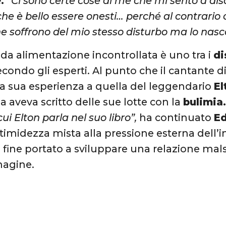
e.
“Ci sono certe cose di me che mi sento a dis
he è bello essere onesti… perché al contrario 
e soffrono del mio stesso disturbo ma lo nas
o da alimentazione incontrollata è uno tra i
di
condo gli esperti. Al punto che il cantante d
la sua esperienza a quella del leggendario
El
 aveva scritto delle sue lotte con la
bulimia
cui Elton parla nel suo libro”,
ha continuato
Ed
 timidezza mista alla pressione esterna dell’i
 fine portato a sviluppare una relazione mals
magine.