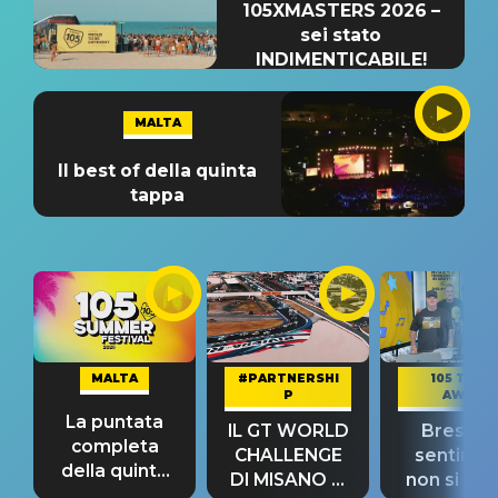
105XMASTERS 2026 –
sei stato
INDIMENTICABILE!
MALTA
Il best of della quinta
tappa
MALTA
#PARTNERSHI
105 TAKE
P
AWAY
La puntata
IL GT WORLD
Bresh: "I
completa
CHALLENGE
sentime
della quinta
DI MISANO si
non si pr
tappa