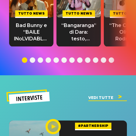
TUTTO NEWS
TUTTO NEWS
TUTTO NE
Bad Bunny e
“Bangaranga”
“The Cure”
“BAILE
di Dara:
Olivia
INoLVIDABLE”:
testo,
Rodrigo
testo,
traduzione e
testo,
traduzione e
significato
traduzion
significato
del singolo
significa
INTERVISTE
VEDI TUTTE
#PARTNERSHIP