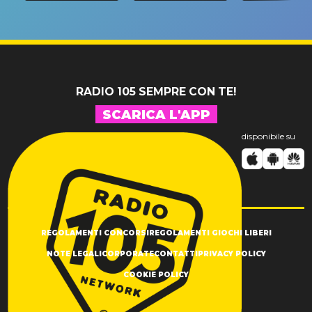
riconferma
fino alla n
un GRANDE
prima"
SUCCESSO!
RADIO 105 SEMPRE CON TE!
SCARICA L'APP
disponibile su
REGOLAMENTI CONCORSI
REGOLAMENTI GIOCHI LIBERI
NOTE LEGALI
CORPORATE
CONTATTI
PRIVACY POLICY
COOKIE POLICY