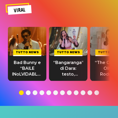
VIRAL
TUTTO NEWS
TUTTO NEWS
TUTTO NE
Bad Bunny e
“Bangaranga”
“The Cure”
“BAILE
di Dara:
Olivia
INoLVIDABLE”:
testo,
Rodrigo
testo,
traduzione e
testo,
traduzione e
significato
traduzion
significato
del singolo
significa