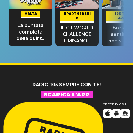
MALTA
#PARTNERSHI
105 TAKE
P
AWAY
La puntata
IL GT WORLD
Bresh: "I
completa
CHALLENGE
sentime
della quinta
DI MISANO si
non si pr
tappa
riconferma
fino alla n
un GRANDE
prima"
SUCCESSO!
RADIO 105 SEMPRE CON TE!
SCARICA L'APP
disponibile su