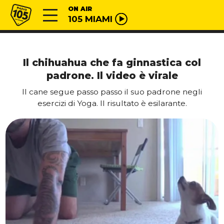
Vai al contenuto
Radio 105
ON AIR
105 MIAMI
Il chihuahua che fa ginnastica col
padrone. Il video è virale
Il cane segue passo passo il suo padrone negli
esercizi di Yoga. Il risultato è esilarante.