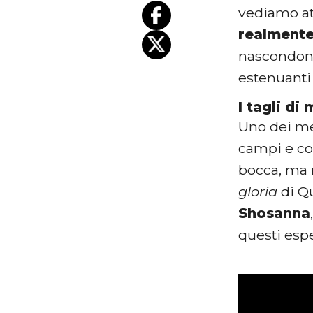
vediamo at
realmente 
nascondo
estenuanti
I tagli di
Uno dei met
campi e co
bocca, ma 
gloria
di Qu
Shosanna
questi espe