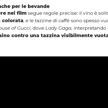
nche per le bevande
re nei film
segue regole precise: il vino è so
a colorata
, e le tazzine di caffè sono spesso v
ouse of Gucci
, dove
Lady Gaga
, interpretando
aino contro una tazzina visibilmente vuot