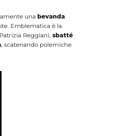
litamente una
bevanda
uote. Emblematica è la
 Patrizia Reggiani,
sbatté
a
, scatenando polemiche