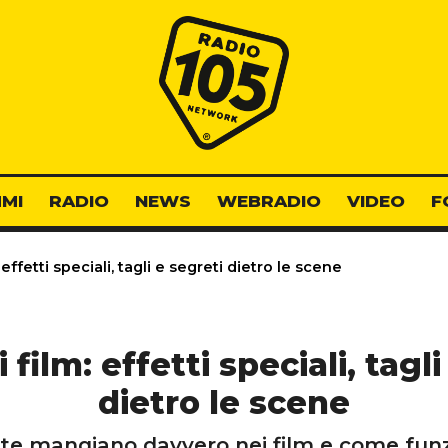
Radio 105
MI
RADIO
NEWS
WEBRADIO
VIDEO
F
: effetti speciali, tagli e segreti dietro le scene
i film: effetti speciali, tagl
dietro le scene
nte mangiano davvero nei film e come funz