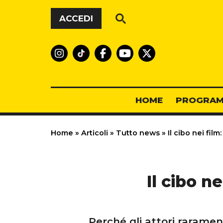
Vai al contenuto
ACCEDI
HOME
PROGRAM
Home
»
Articoli
»
Tutto news
»
Il cibo nei film
Il cibo ne
Perché gli attori rarame