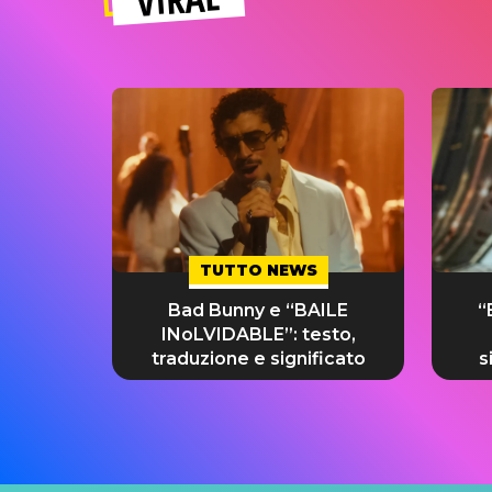
TUTTO NEWS
Bad Bunny e “BAILE
“
INoLVIDABLE”: testo,
traduzione e significato
s