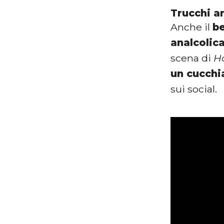
Trucchi a
Anche il
be
analcolic
scena di
H
un cucchi
sui social.