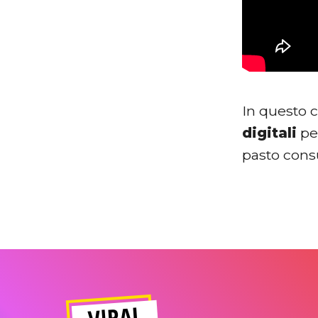
In questo c
digitali
per
pasto cons
VIRAL