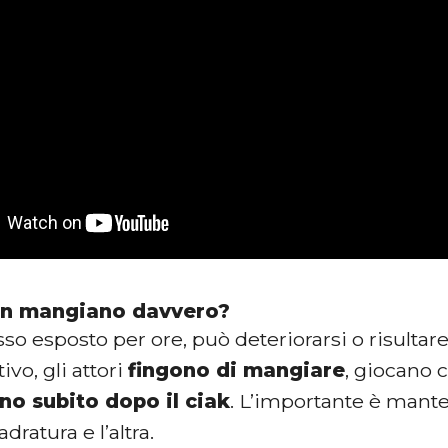
on mangiano davvero?
esso esposto per ore, può deteriorarsi o risultar
vo, gli attori
fingono di mangiare
, giocano c
no subito dopo il ciak
. L’importante è mant
dratura e l’altra.