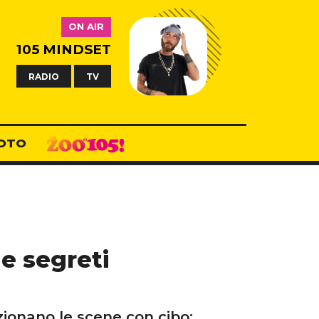
ON AIR
105 MINDSET
RADIO
TV
OTO
i e segreti
ionano le scene con cibo: