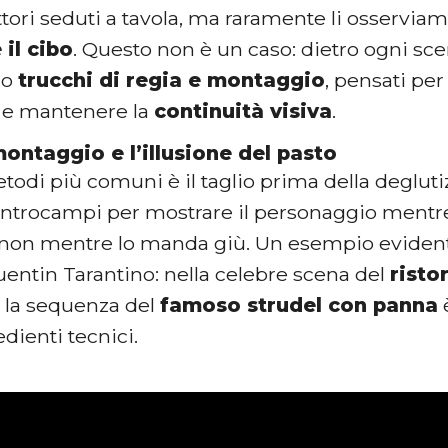
tori seduti a tavola, ma raramente li osservi
il cibo
. Questo non è un caso: dietro ogni sce
no
trucchi di regia e montaggio
, pensati per
 e mantenere la
continuità visiva
.
 montaggio e l’illusione del pasto
odi più comuni è il taglio prima della deglutiz
ntrocampi per mostrare il personaggio mentre 
non mentre lo manda giù. Un esempio eviden
entin Tarantino: nella celebre scena del
risto
, la sequenza del
famoso strudel con panna
dienti tecnici.