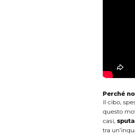
Perché n
Il cibo, sp
questo moti
casi,
sputa
tra un’inqua