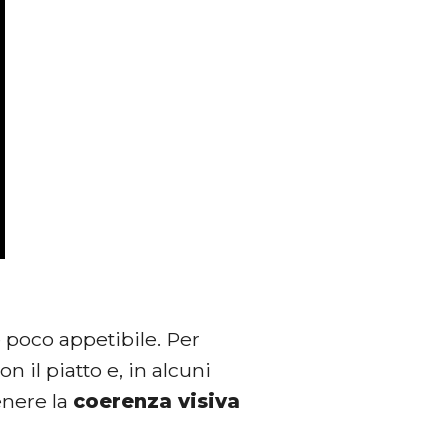
e poco appetibile. Per
on il piatto e, in alcuni
enere la
coerenza visiva