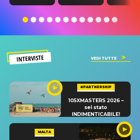
testo,
traduzione e
testo,
traduzione e
significato
traduzion
significato
del singolo
significa
INTERVISTE
VEDI TUTTE
#PARTNERSHIP
105XMASTERS 2026 –
sei stato
INDIMENTICABILE!
MALTA