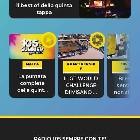
Il best of della quinta
tappa
MALTA
#PARTNERSHI
105 TAKE
P
AWAY
La puntata
IL GT WORLD
Bresh: "I
completa
CHALLENGE
sentime
della quinta
DI MISANO si
non si pr
tappa
riconferma
fino alla n
un GRANDE
prima"
SUCCESSO!
RADIO 105 SEMPRE CON TE!