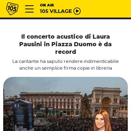
Vai al contenuto
Radio 105
ON AIR
105 VILLAGE
Il concerto acustico di Laura
Pausini in Piazza Duomo è da
record
La cantante ha saputo rendere indimenticabile
anche un semplice firma copie in libreria