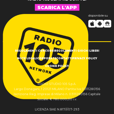
SCARICA L'APP
disponibile su
REGOLAMENTI CONCORSI
REGOLAMENTI GIOCHI LIBERI
NOTE LEGALI
CORPORATE
CONTATTI
PRIVACY POLICY
COOKIE POLICY
RADIO STUDIO 105 S.p.A.
Largo Donegani, 1 20121 MILANO Partita Iva 03111280156
Iscrizione Reg. Imprese di Milano n. 03111280156 Capitale
Sociale: € 780.000,00 i.v.
LICENZA SIAE N.817/I/07-293