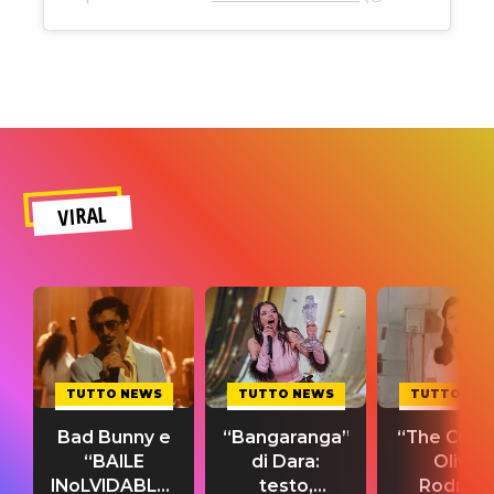
VIRAL
TUTTO NEWS
TUTTO NEWS
TUTTO NE
Bad Bunny e
“Bangaranga”
“The Cure”
“BAILE
di Dara:
Olivia
INoLVIDABLE”:
testo,
Rodrigo