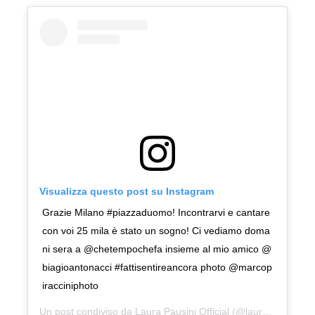
Visualizza questo post su Instagram
Grazie Milano #piazzaduomo! Incontrarvi e cantare
con voi 25 mila è stato un sogno! Ci vediamo doma
ni sera a @chetempochefa insieme al mio amico @
biagioantonacci #fattisentireancora photo @marcop
iracciniphoto
Un post condiviso da
Laura Pausini Official
(@laurapausini) in data: