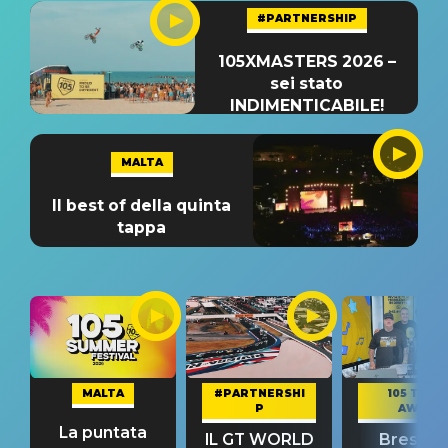
#PARTNERSHIP
105XMASTERS 2026 –
sei stato
INDIMENTICABILE!
MALTA
Il best of della quinta
tappa
MALTA
#PARTNERSHI
105 TAKE
P
AWAY
La puntata
IL GT WORLD
Bresh: "I