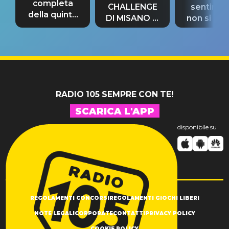
completa
CHALLENGE
sentime
della quinta
DI MISANO si
non si pr
tappa
riconferma
fino alla n
un GRANDE
prima"
SUCCESSO!
RADIO 105 SEMPRE CON TE!
SCARICA L'APP
disponibile su
REGOLAMENTI CONCORSI
REGOLAMENTI GIOCHI LIBERI
NOTE LEGALI
CORPORATE
CONTATTI
PRIVACY POLICY
COOKIE POLICY