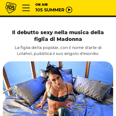
Vai al contenuto
Radio 105
ON AIR
105 SUMMER
Il debutto sexy nella musica della
figlia di Madonna
La figlia della popstar, con il nome d’arte di
Lolahol, pubblica il suo singolo d'esordio.