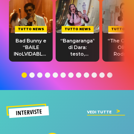
TUTTO NEWS
TUTTO NEWS
TUTTO NE
Bad Bunny e
“Bangaranga”
“The Cure”
“BAILE
di Dara:
Olivia
INoLVIDABLE”:
testo,
Rodrigo
testo,
traduzione e
testo,
traduzione e
significato
traduzion
significato
del singolo
significa
INTERVISTE
VEDI TUTTE