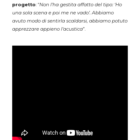
progetto
: “
Non l’ha gestita affatto del tipo: ‘Ho
una sola scena e poi me ne vado’. Abbiamo
avuto modo di sentirla scaldarsi, abbiamo potuto
apprezzare appieno l’acustica
”.