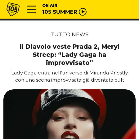
Vai al contenuto
Radio 105
ON AIR
105 SUMMER
TUTTO NEWS
Il Diavolo veste Prada 2, Meryl
Streep: “Lady Gaga ha
improvvisato”
Lady Gaga entra nell’universo di Miranda Priestly
con una scena improvvisata già diventata cult