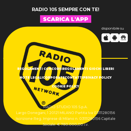
RADIO 105 SEMPRE CON TE!
SCARICA L'APP
disponibile su
REGOLAMENTI CONCORSI
REGOLAMENTI GIOCHI LIBERI
NOTE LEGALI
CORPORATE
CONTATTI
PRIVACY POLICY
COOKIE POLICY
RADIO STUDIO 105 S.p.A.
Largo Donegani, 1 20121 MILANO Partita Iva 03111280156
Iscrizione Reg. Imprese di Milano n. 03111280156 Capitale
Sociale: € 780.000,00 i.v.