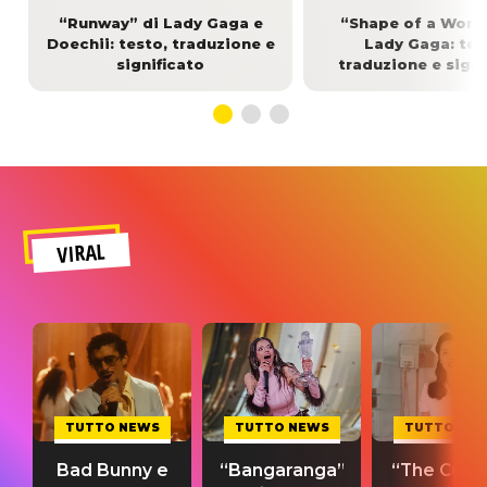
“Runway” di Lady Gaga e
“Shape of a Woma
Doechii: testo, traduzione e
Lady Gaga: tes
significato
traduzione e signi
VIRAL
TUTTO NEWS
TUTTO NEWS
TUTTO NE
Bad Bunny e
“Bangaranga”
“The Cure”