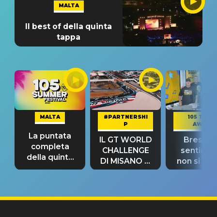
MALTA
Il best of della quinta
tappa
MALTA
#PARTNERSHI
105 TAKE
P
AWAY
La puntata
IL GT WORLD
Bresh: "I
completa
CHALLENGE
sentime
della quinta
DI MISANO si
non si pr
tappa
riconferma
fino alla n
un GRANDE
prima"
SUCCESSO!