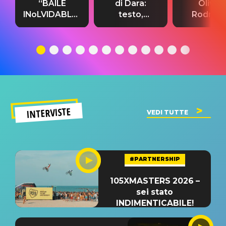
“BAILE
di Dara:
Olivia
INoLVIDABLE”:
testo,
Rodrigo
testo,
traduzione e
testo,
traduzione e
significato
traduzion
significato
del singolo
significa
INTERVISTE
VEDI TUTTE
#PARTNERSHIP
105XMASTERS 2026 –
sei stato
INDIMENTICABILE!