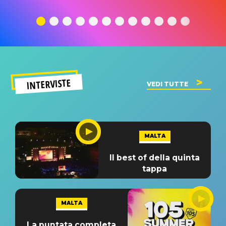
traduzione e
significato
traduzion
significato
del singolo
significa
INTERVISTE
VEDI TUTTE
MALTA
Il best of della quinta
tappa
MALTA
La puntata completa