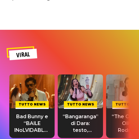
VIRAL
TUTTO NEWS
TUTTO NEWS
TUTTO NE
Bad Bunny e
“Bangaranga”
“The Cure”
“BAILE
di Dara:
Olivia
INoLVIDABLE”:
testo,
Rodrigo
testo,
traduzione e
testo,