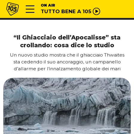
Vai al contenuto
Radio 105
ON AIR
TUTTO BENE A 105
“Il Ghiacciaio dell’Apocalisse” sta
crollando: cosa dice lo studio
Un nuovo studio mostra che il ghiacciaio Thwaites
sta cedendo il suo ancoraggio, un campanello
d’allarme per l’innalzamento globale dei mari