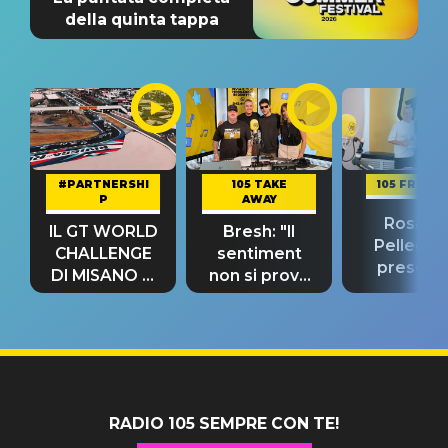
della quinta tappa
#PARTNERSHI
105 TAKE
105 FRIEND
P
AWAY
Rosario
IL GT WORLD
Bresh: "Il
Pellecch
CHALLENGE
sentiment
present
DI MISANO si
non si prova
“Così dov
riconferma
fino alla notte
andare
un GRANDE
prima"
SUCCESSO!
RADIO 105 SEMPRE CON TE!