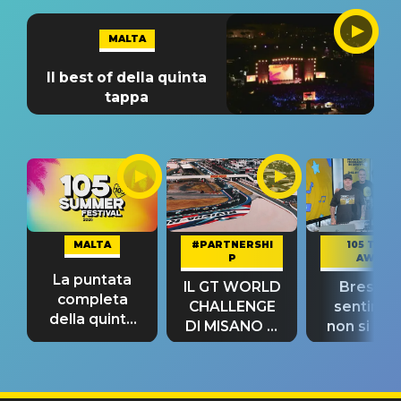
MALTA
Il best of della quinta
tappa
MALTA
#PARTNERSHI
105 TAKE
P
AWAY
La puntata
IL GT WORLD
Bresh: "I
completa
CHALLENGE
sentime
della quinta
DI MISANO si
non si pr
tappa
riconferma
fino alla n
un GRANDE
prima"
SUCCESSO!