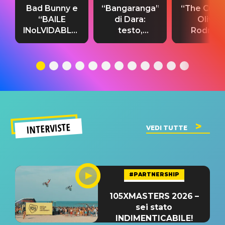
Bad Bunny e
“Bangaranga”
“The Cure”
“BAILE
di Dara:
Olivia
INoLVIDABLE”:
testo,
Rodrigo
testo,
traduzione e
testo,
traduzione e
significato
traduzion
significato
del singolo
significa
INTERVISTE
VEDI TUTTE
#PARTNERSHIP
105XMASTERS 2026 –
sei stato
INDIMENTICABILE!