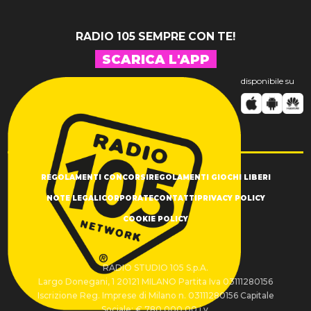
RADIO 105 SEMPRE CON TE!
SCARICA L'APP
disponibile su
REGOLAMENTI CONCORSI
REGOLAMENTI GIOCHI LIBERI
NOTE LEGALI
CORPORATE
CONTATTI
PRIVACY POLICY
COOKIE POLICY
RADIO STUDIO 105 S.p.A.
Largo Donegani, 1 20121 MILANO Partita Iva 03111280156
Iscrizione Reg. Imprese di Milano n. 03111280156 Capitale
Sociale: € 780.000,00 i.v.