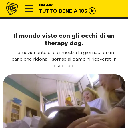
Vai al contenuto
Radio 105
ON AIR
TUTTO BENE A 105
Il mondo visto con gli occhi di un
therapy dog.
L’emozionante clip ci mostra la giornata di un
cane che ridona il sorriso ai bambini ricoverati in
ospedale