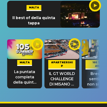
MALTA
Il best of della quinta
tappa
MALTA
#PARTNERSHI
105 TAKE
P
AWAY
La puntata
IL GT WORLD
Bresh: "I
completa
CHALLENGE
sentime
della quinta
DI MISANO si
non si pr
tappa
riconferma
fino alla n
un GRANDE
prima"
SUCCESSO!