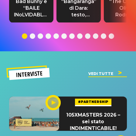
Bad Bunny e
“Bangaranga”
“The Cure”
“BAILE
di Dara:
Olivia
INoLVIDABLE”:
testo,
Rodrigo
testo,
traduzione e
testo,
traduzione e
significato
traduzion
significato
del singolo
significa
INTERVISTE
VEDI TUTTE
#PARTNERSHIP
105XMASTERS 2026 –
sei stato
INDIMENTICABILE!