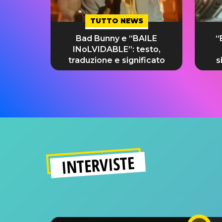
TUTTO NEWS
Bad Bunny e “BAILE
“
INoLVIDABLE”: testo,
traduzione e significato
s
INTERVISTE