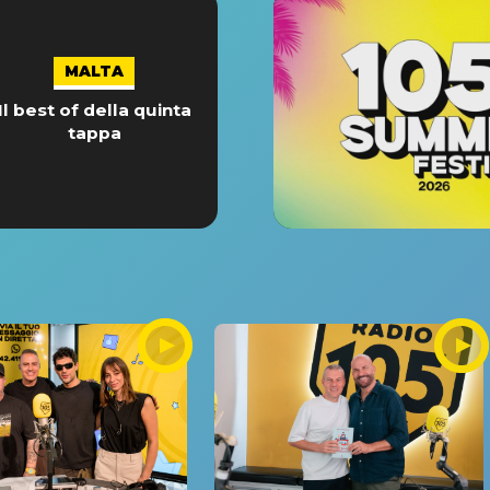
MALTA
Il best of della quinta
tappa