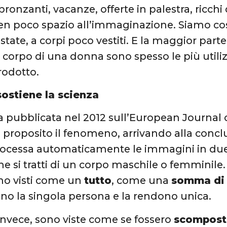
ronzanti, vacanze, offerte in palestra, ricch
en poco spazio all’immaginazione. Siamo co
state, a corpi poco vestiti. E la maggior parte,
el corpo di una donna sono spesso le più util
rodotto.
sostiene la scienza
a pubblicata nel 2012 sull’European Journal 
n proposito il fenomeno, arrivando alla concl
rocessa automaticamente le immagini in due 
e si tratti di un corpo maschile o femminile. C
no visti come un
tutto
, come una
somma di 
ono la singola persona e la rendono unica.
nvece, sono viste come se fossero
scomposte