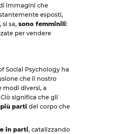
i di immagini che
stantemente esposti,
 si sa,
sono femminili
:
izzate per vendere
of Social Psychology ha
usione che il nostro
modi diversi, a
iò significa che gli
più parti
del corpo che
 in parti
, catalizzando