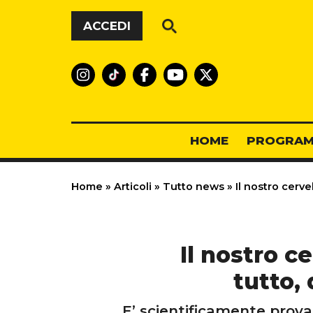
Vai al contenuto
ACCEDI
HOME
PROGRAM
Home
»
Articoli
»
Tutto news
»
Il nostro cerve
Il nostro c
tutto,
E’ scientificamente provat