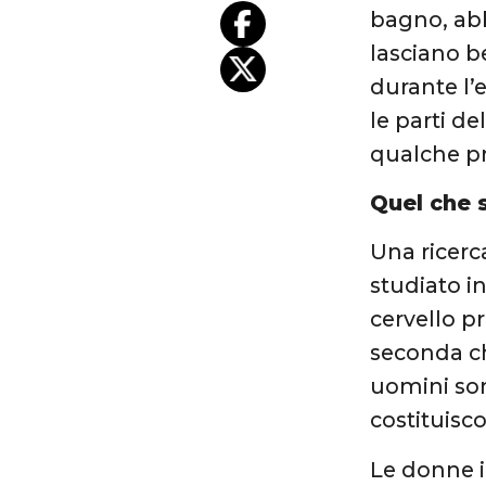
bagno, abb
lasciano b
durante l’e
le parti d
qualche p
Quel che 
Una ricerc
studiato i
cervello p
seconda ch
uomini so
costituisc
Le donne i