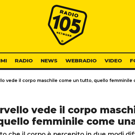
Radio 105
MI
RADIO
NEWS
WEBRADIO
VIDEO
F
llo vede il corpo maschile come un tutto, quello femminile
ervello vede il corpo masc
 quello femminile come una
o che il corpo è percepito in due modi dif