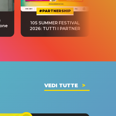
#PARTNERSHIP
a
“S
105 SUMMER FESTIVAL
ione
tradu
2026: TUTTI I PARTNER
VEDI TUTTE