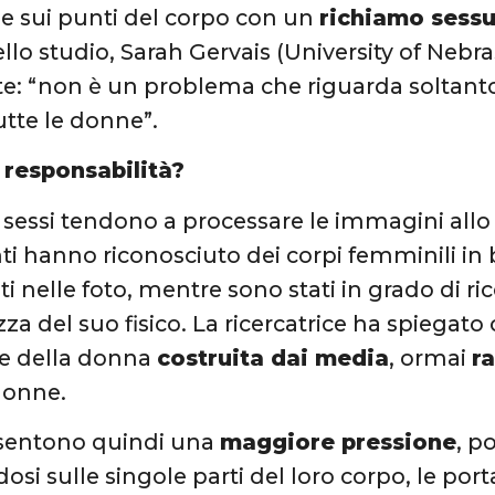
ne sui punti del corpo con un
richiamo sessu
ello studio, Sarah Gervais (University of Nebr
te: “non è un problema che riguarda soltant
utte le donne”.
a responsabilità?
 sessi tendono a processare le immagini allo
ti hanno riconosciuto dei corpi femminili in 
i nelle foto, mentre sono stati in grado di 
zza del suo fisico. La ricercatrice ha spiegato
e della donna
costruita dai media
, ormai
r
donne.
sentono quindi una
maggiore pressione
, p
dosi sulle singole parti del loro corpo, le po