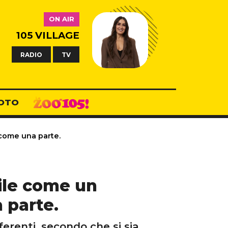
ON AIR
105 VILLAGE
RADIO
TV
OTO
 come una parte.
hile come un
 parte.
ferenti, secondo che si sia