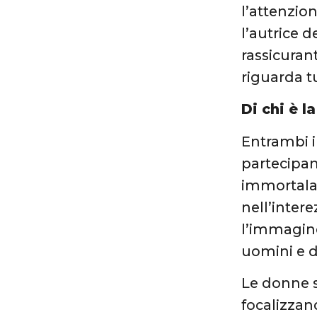
l’attenzio
l’autrice d
rassicuran
riguarda t
Di chi è l
Entrambi i
partecipan
immortalat
nell’intere
l’immagin
uomini e 
Le donne 
focalizzan