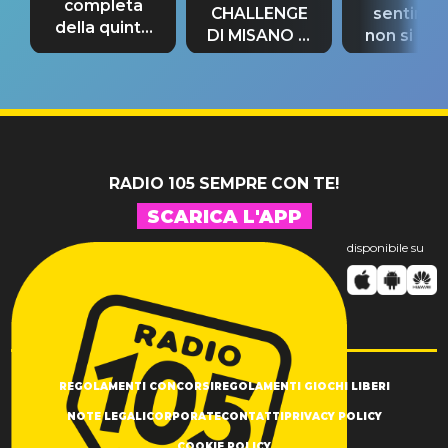
completa
CHALLENGE
sentime
della quinta
DI MISANO si
non si pr
tappa
riconferma
fino alla n
un GRANDE
prima"
SUCCESSO!
RADIO 105 SEMPRE CON TE!
SCARICA L'APP
disponibile su
REGOLAMENTI CONCORSI
REGOLAMENTI GIOCHI LIBERI
NOTE LEGALI
CORPORATE
CONTATTI
PRIVACY POLICY
COOKIE POLICY