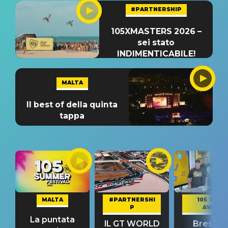
#PARTNERSHIP
105XMASTERS 2026 –
sei stato
INDIMENTICABILE!
MALTA
Il best of della quinta
tappa
MALTA
#PARTNERSHI
105 TAKE
P
AWAY
La puntata
IL GT WORLD
Bresh: "I