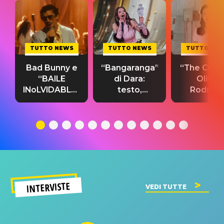
TUTTO NEWS
TUTTO NEWS
TUTTO NE
Bad Bunny e
“Bangaranga”
“The Cure”
“BAILE
di Dara:
Olivia
INoLVIDABLE”:
testo,
Rodrigo
testo,
traduzione e
testo,
traduzione e
significato
traduzion
significato
del singolo
significa
INTERVISTE
VEDI TUTTE