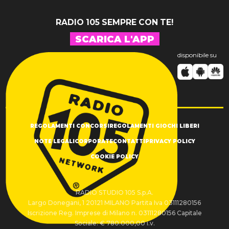
RADIO 105 SEMPRE CON TE!
SCARICA L'APP
disponibile su
REGOLAMENTI CONCORSI
REGOLAMENTI GIOCHI LIBERI
NOTE LEGALI
CORPORATE
CONTATTI
PRIVACY POLICY
COOKIE POLICY
RADIO STUDIO 105 S.p.A.
Largo Donegani, 1 20121 MILANO Partita Iva 03111280156
Iscrizione Reg. Imprese di Milano n. 03111280156 Capitale
Sociale: € 780.000,00 i.v.