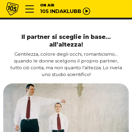
Vai al contenuto
Radio 105
ON AIR
105 INDAKLUBB
Il partner si sceglie in base…
all’altezza!
Gentilezza, colore degli occhi, romanticismo...
quando le donne scelgono il proprio partner,
tutto ciò conta, ma non quanto l'altezza. Lo rivela
uno studio scientifico!