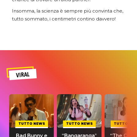
Insomma, la scienza è sempre più convinta che,
tutto sommato, i centimetri contino davvero!
VIRAL
TUTTO NEWS
TUTTO NEWS
TUTTO NE
Bad Bunny e
“Bangaranga”
“The Cure”