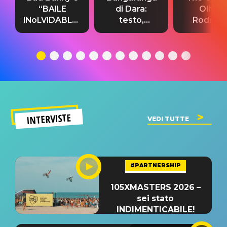
“BAILE
di Dara:
Olivia
INoLVIDABLE”:
testo,
Rodrigo
testo,
traduzione e
testo,
traduzione e
significato
traduzion
significato
del singolo
significa
INTERVISTE
VEDI TUTTE
#PARTNERSHIP
105XMASTERS 2026 –
sei stato
INDIMENTICABILE!