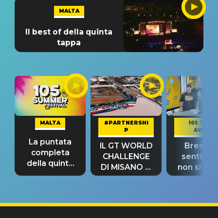
MALTA
Il best of della quinta
tappa
MALTA
#PARTNERSHI
105 TAKE
P
AWAY
La puntata
IL GT WORLD
Bresh: "I
completa
CHALLENGE
sentime
della quinta
DI MISANO si
non si pr
tappa
riconferma
fino alla n
un GRANDE
prima"
SUCCESSO!