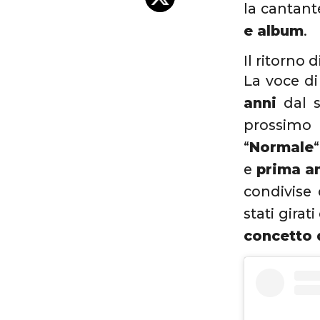
la cantant
e album
.
Il ritorno 
La voce d
anni
dal s
prossimo 
“
Normale
e
prima an
condivise 
stati gira
concetto 