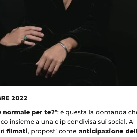
RE 2022
è normale per te?
“: è questa la domanda c
co insieme a una clip condivisa sui social. A
tri
filmati
, proposti come
anticipazione del