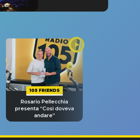
105 FRIENDS
Rosario Pellecchia
presenta “Così doveva
andare”