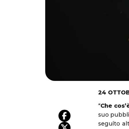
24 OTTOB
“
Che cos’
suo pubbli
seguito al