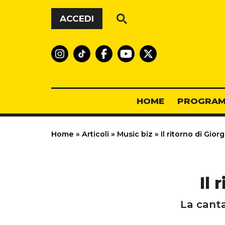
Vai al contenuto
ACCEDI
HOME
PROGRAM
Home
»
Articoli
»
Music biz
»
Il ritorno di Gior
Il 
La canta