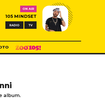
ON AIR
105 MINDSET
RADIO
TV
OTO
anni
 e album.