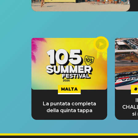
MALTA
#
La puntata completa
CHAL
della quinta tappa
si
GRA