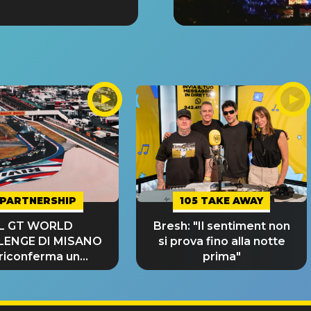
PARTNERSHIP
105 TAKE AWAY
IL GT WORLD
Bresh: "Il sentiment non
LENGE DI MISANO
si prova fino alla notte
 riconferma un
prima"
NDE SUCCESSO!