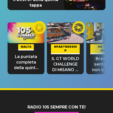
tappa
MALTA
#PARTNERSHI
105 TAKE
P
AWAY
La puntata
IL GT WORLD
Bresh: "I
completa
CHALLENGE
sentime
della quinta
DI MISANO si
non si pr
tappa
riconferma
fino alla n
un GRANDE
prima"
SUCCESSO!
RADIO 105 SEMPRE CON TE!