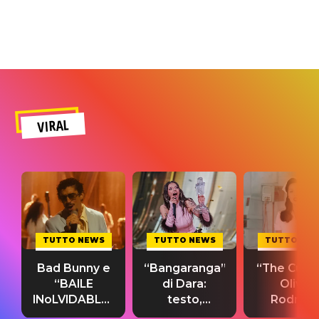
VIRAL
TUTTO NEWS
TUTTO NEWS
TUTTO NE
Bad Bunny e
“Bangaranga”
“The Cure”
“BAILE
di Dara:
Olivia
INoLVIDABLE”:
testo,
Rodrigo
testo,
traduzione e
testo,