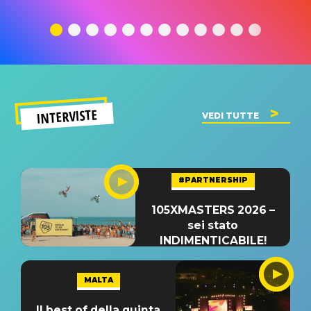
traduzione e
significato
traduzion
significato
del singolo
significa
INTERVISTE
VEDI TUTTE
#PARTNERSHIP
105XMASTERS 2026 –
sei stato
INDIMENTICABILE!
MALTA
Il best of della quinta