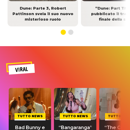
Dune: Parte 3, Robert
“Dune: Part Thr
Pattinson svela il suo nuovo
pubblicato il trail
misterioso ruolo
finale della sa
VIRAL
TUTTO NEWS
TUTTO NEWS
TUTTO NE
Bad Bunny e
“Bangaranga”
“The Cure”