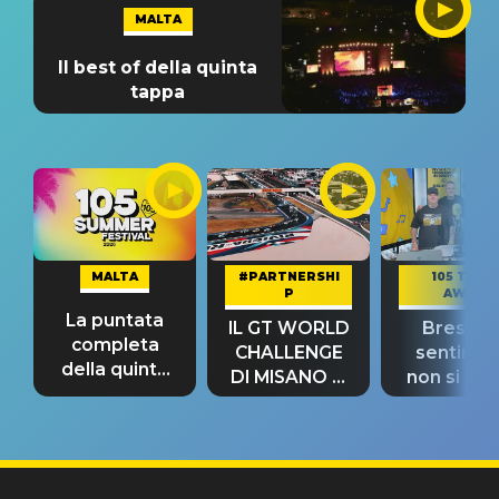
MALTA
Il best of della quinta
tappa
MALTA
#PARTNERSHI
105 TAKE
P
AWAY
La puntata
IL GT WORLD
Bresh: "I
completa
CHALLENGE
sentime
della quinta
DI MISANO si
non si pr
tappa
riconferma
fino alla n
un GRANDE
prima"
SUCCESSO!