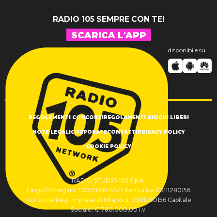
RADIO 105 SEMPRE CON TE!
SCARICA L'APP
disponibile su
REGOLAMENTI CONCORSI
REGOLAMENTI GIOCHI LIBERI
NOTE LEGALI
CORPORATE
CONTATTI
PRIVACY POLICY
COOKIE POLICY
RADIO STUDIO 105 S.p.A.
Largo Donegani, 1 20121 MILANO Partita Iva 03111280156
Iscrizione Reg. Imprese di Milano n. 03111280156 Capitale
Sociale: € 780.000,00 i.v.