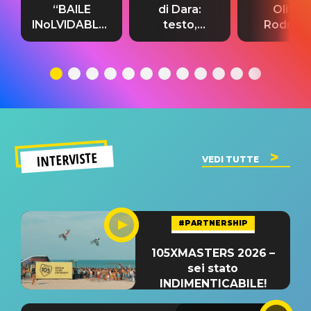
“BAILE
di Dara:
Olivia
INoLVIDABLE”:
testo,
Rodrigo
testo,
traduzione e
testo,
traduzione e
significato
traduzion
significato
del singolo
significa
INTERVISTE
VEDI TUTTE
#PARTNERSHIP
105XMASTERS 2026 –
sei stato
INDIMENTICABILE!