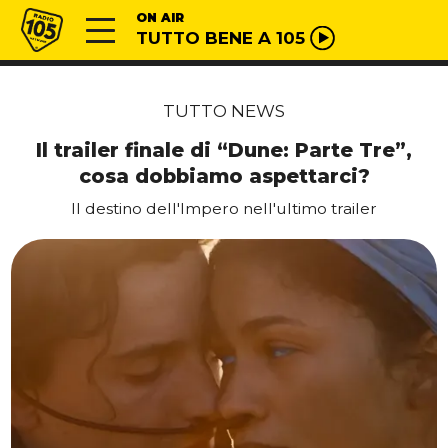
Vai al contenuto
Radio 105
ON AIR
TUTTO BENE A 105
TUTTO NEWS
Il trailer finale di “Dune: Parte Tre”,
cosa dobbiamo aspettarci?
Il destino dell'Impero nell'ultimo trailer