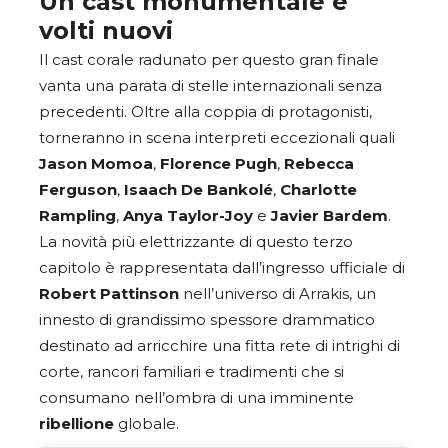
Un cast monumentale e
volti nuovi
Il cast corale radunato per questo gran finale
vanta una parata di stelle internazionali senza
precedenti. Oltre alla coppia di protagonisti,
torneranno in scena interpreti eccezionali quali
Jason Momoa
,
Florence Pugh
,
Rebecca
Ferguson
,
Isaach De Bankolé
,
Charlotte
Rampling
,
Anya Taylor-Joy
e
Javier Bardem
.
La novità più elettrizzante di questo terzo
capitolo è rappresentata dall’ingresso ufficiale di
Robert Pattinson
nell’universo di Arrakis, un
innesto di grandissimo spessore drammatico
destinato ad arricchire una fitta rete di intrighi di
corte, rancori familiari e tradimenti che si
consumano nell’ombra di una imminente
ribellione
globale.