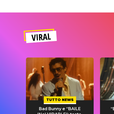
VIRAL
TUTTO NEWS
Bad Bunny e “BAILE
“