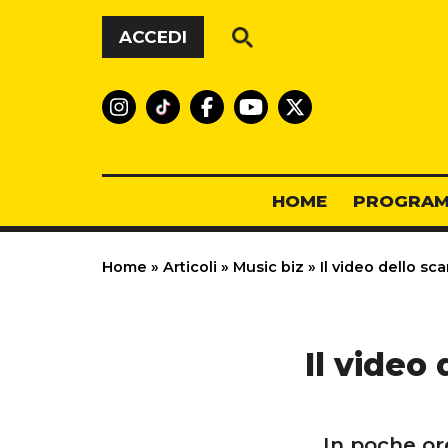
Vai al contenuto
ACCEDI
HOME
PROGRAM
Home
»
Articoli
»
Music biz
»
Il video dello sc
Il video
In poche ore