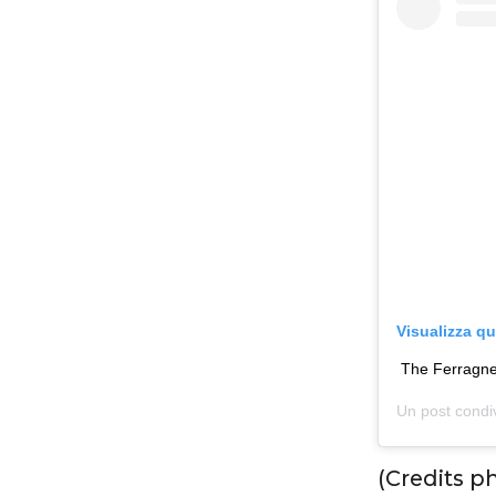
Visualizza q
The Ferragnez
Un post condi
(Credits p