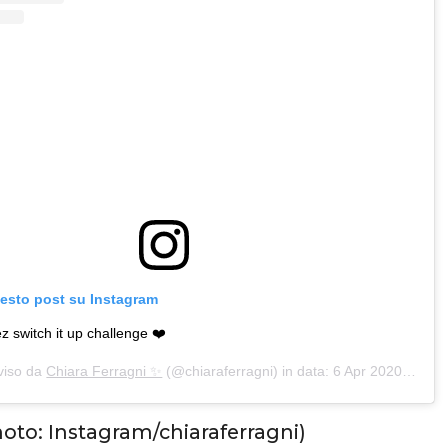
uesto post su Instagram
 switch it up challenge ❤️
viso da
Chiara Ferragni ✨
(@chiaraferragni) in data:
6 Apr 2020 alle ore 11:51 PDT
hoto: Instagram/chiaraferragni)