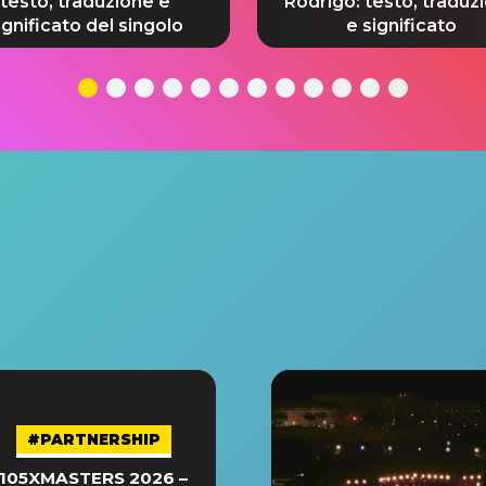
testo, traduzione e
Rodrigo: testo, traduz
ignificato del singolo
e significato
#PARTNERSHIP
105XMASTERS 2026 –