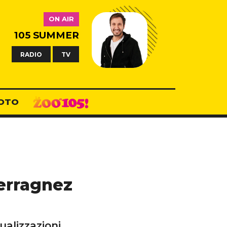
ON AIR
105 SUMMER
RADIO
TV
OTO
Ferragnez
ualizzazioni.