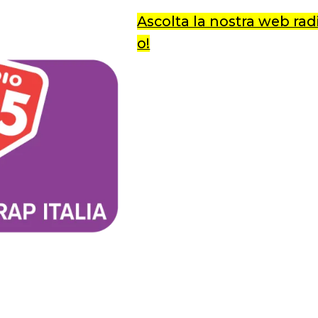
Ascolta la nostra web radi
o!