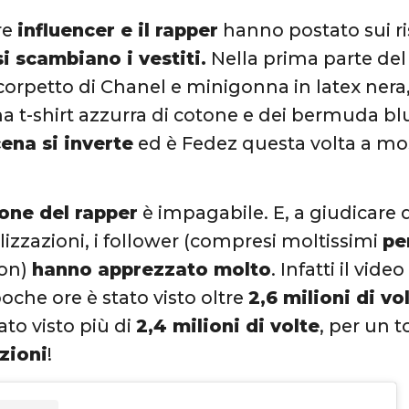
re
influencer e il rapper
hanno postato sui risp
si scambiano i vestiti.
Nella prima parte del
corpetto di Chanel e minigonna in latex nera
a t-shirt azzurra di cotone e dei bermuda bl
ena si inverte
ed è Fedez questa volta a mos
one del rapper
è impagabile. E, a giudicare 
alizzazioni, i follower (compresi moltissimi
pe
non)
hanno apprezzato molto
. Infatti il vide
poche ore è stato visto oltre
2,6 milioni di vo
ato visto più di
2,4 milioni di volte
, per un t
zioni
!