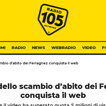
Radio 105
MI
RADIO
NEWS
WEBRADIO
VIDEO
F
ambio d’abito dei Ferragnez conquista il web
 dello scambio d’abito dei 
conquista il web
 il video ha superato quota 5 milioni di vis