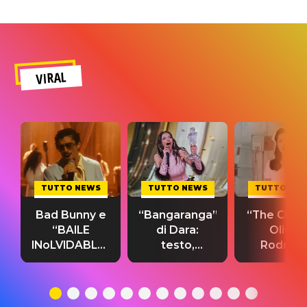
VIRAL
TUTTO NEWS
TUTTO NEWS
TUTTO NE
Bad Bunny e
“Bangaranga”
“The Cure”
“BAILE
di Dara:
Olivia
INoLVIDABLE”:
testo,
Rodrigo
testo,
traduzione e
testo,
traduzione e
significato
traduzion
significato
del singolo
significa