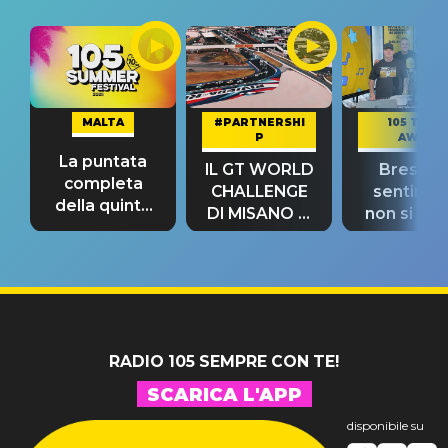
MALTA
#PARTNERSHI
105 TAKE
P
AWAY
La puntata
IL GT WORLD
Bresh: "I
completa
CHALLENGE
sentime
della quinta
DI MISANO si
non si pr
tappa
riconferma
fino alla n
un GRANDE
prima"
SUCCESSO!
RADIO 105 SEMPRE CON TE!
SCARICA L'APP
disponibile su