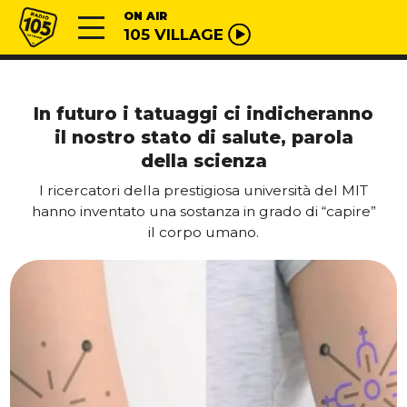
Vai al contenuto
Radio 105
ON AIR
105 VILLAGE
In futuro i tatuaggi ci indicheranno
il nostro stato di salute, parola
della scienza
I ricercatori della prestigiosa università del MIT
hanno inventato una sostanza in grado di “capire”
il corpo umano.