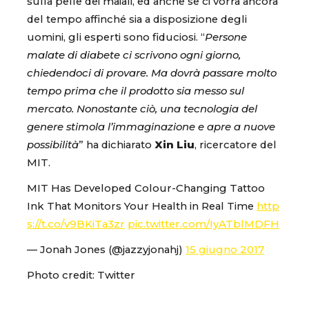
sulla pelle dei maiali, ed anche se ci vorrà ancora
del tempo affinché sia a disposizione degli
uomini, gli esperti sono fiduciosi. “
Persone
malate di diabete ci scrivono ogni giorno,
chiedendoci di provare. Ma dovrà passare molto
tempo prima che il prodotto sia messo sul
mercato. Nonostante ciò, una tecnologia del
genere stimola l’immaginazione e apre a nuove
possibilità
” ha dichiarato
Xin Liu
, ricercatore del
MIT.
MIT Has Developed Colour-Changing Tattoo
Ink That Monitors Your Health in Real Time
http
s://t.co/v9BKiTa3zr
pic.twitter.com/IyATblMDFH
— Jonah Jones (@jazzyjonahj)
15 giugno 2017
Photo credit: Twitter