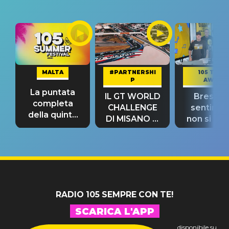
MALTA
#PARTNERSHI
105 TAKE
P
AWAY
La puntata
IL GT WORLD
Bresh: "I
completa
CHALLENGE
sentime
della quinta
DI MISANO si
non si pr
tappa
riconferma
fino alla n
un GRANDE
prima"
SUCCESSO!
RADIO 105 SEMPRE CON TE!
SCARICA L'APP
disponibile su