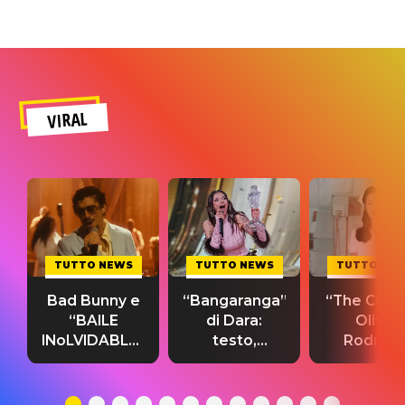
VIRAL
TUTTO NEWS
TUTTO NEWS
TUTTO NE
Bad Bunny e
“Bangaranga”
“The Cure”
“BAILE
di Dara:
Olivia
INoLVIDABLE”:
testo,
Rodrigo
testo,
traduzione e
testo,
traduzione e
significato
traduzion
significato
del singolo
significa