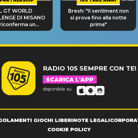
IL GT WORLD
Bresh: "Il sentiment non
LENGE DI MISANO
si prova fino alla notte
 riconferma un
prima"
NDE SUCCESSO!
RADIO 105 SEMPRE CON TE!
SCARICA L'APP
disponibile su
GOLAMENTI GIOCHI LIBERI
NOTE LEGALI
CORPORA
COOKIE POLICY