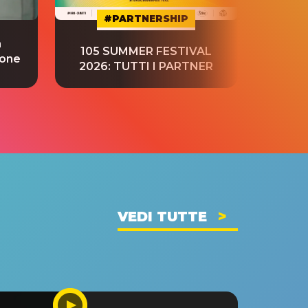
#PARTNERSHIP
a
“S
105 SUMMER FESTIVAL
ione
tradu
2026: TUTTI I PARTNER
VEDI TUTTE