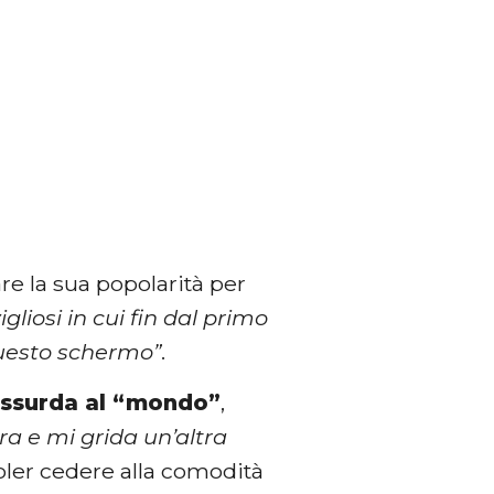
re la sua popolarità per
liosi in cui fin dal primo
questo schermo”
.
assurda al “mondo”
,
ra e mi grida un’altra
voler cedere alla comodità