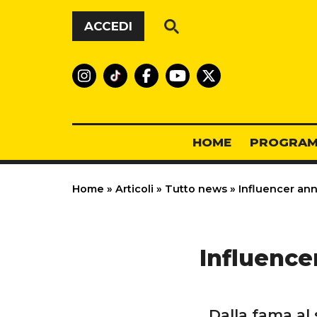
Vai al contenuto
ACCEDI
HOME
PROGRAM
Home
»
Articoli
»
Tutto news
»
Influencer annu
Influencer
Dalla fama al 