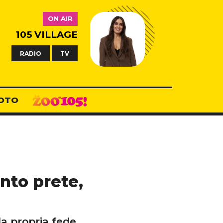
ON AIR
105 VILLAGE
RADIO
TV
OTO
ento prete,
la propria fede