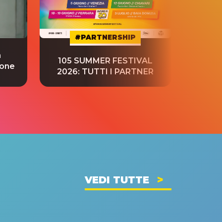
#PARTNERSHIP
a
“S
105 SUMMER FESTIVAL
ione
tradu
2026: TUTTI I PARTNER
VEDI TUTTE