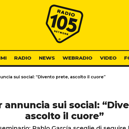
Radio 105
MI
RADIO
NEWS
WEBRADIO
VIDEO
F
ncia sui social: “Divento prete, ascolto il cuore”
 annuncia sui social: “Div
ascolto il cuore”
seminario: Pablo García sceglie di seguire 