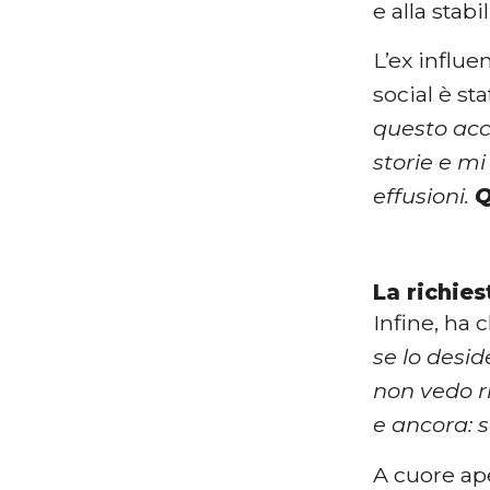
e alla stab
L’ex influe
social è sta
questo acc
storie e mi
effusioni.
Q
La richies
Infine, ha 
se lo desi
non vedo ri
e ancora: s
A cuore ap