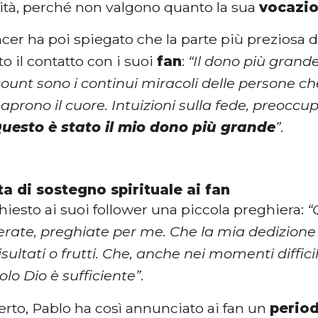
ilità, perché non valgono quanto la sua
vocazi
ncer ha poi spiegato che la parte più preziosa 
to il contatto con i suoi
fan
:
“Il dono più grand
ount sono i continui miracoli delle persone ch
 aprono il cuore. Intuizioni sulla fede, preocc
uesto è stato il mio dono più grande
”
.
ta di sostegno spirituale ai fan
chiesto ai suoi follower una piccola preghiera:
“
derate, preghiate per me. Che la mia dedizion
sultati o frutti. Che, anche nei momenti diffic
olo Dio è sufficiente”
.
erto, Pablo ha così annunciato ai fan un
period