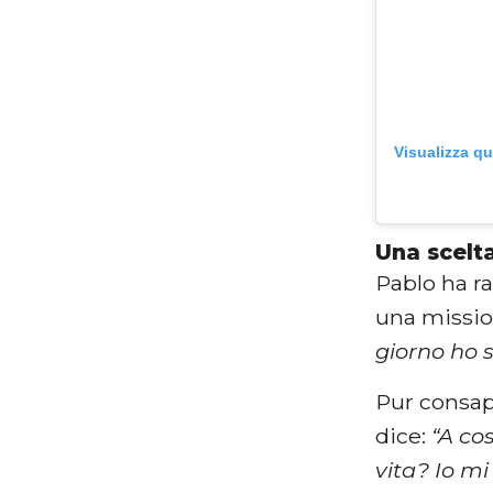
Visualizza q
Una scelt
Pablo ha ra
una missio
giorno ho 
Pur consap
dice:
“A co
vita? Io mi