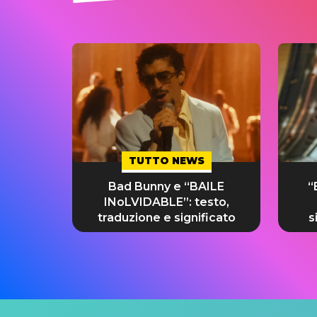
TUTTO NEWS
Bad Bunny e “BAILE
“
INoLVIDABLE”: testo,
traduzione e significato
s