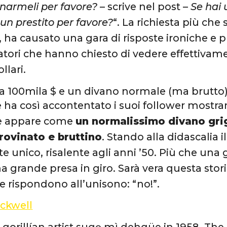
onarmeli per favore?
– scrive nel post –
Se hai 
 un prestito per favore?
“. La richiesta più che
, ha causato una gara di risposte ironiche e p
ri che hanno chiesto di vedere effettivame
llari.
da 100mila $ e un divano normale (ma brutto
e ha così accontentato i suoi follower mostra
e appare come
un normalissimo divano grig
rovinato e bruttino
. Stando alla didascalia 
te unico, risalente agli anni ’50. Più che una
 grande presa in giro. Sarà vera questa storia
e rispondono all’unisono: “no!”.
ckwell
 gorillían artist suqę mì dehqüe in 1958, The