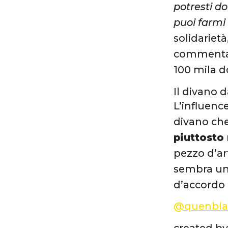
potresti d
puoi farmi
solidarietà
commentato
100 mila do
Il divano 
L’influenc
divano ch
piuttosto 
pezzo d’ar
sembra una
d’accordo 
@quenbla
created by