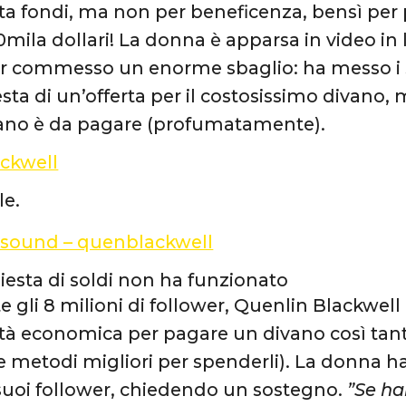
ta fondi, ma non per beneficenza, bensì per 
0mila dollari! La donna è apparsa in video i
ver commesso un enorme sbaglio: ha messo i s
esta di un’offerta per il costosissimo divano, 
ivano è da pagare (profumatamente).
ckwell
le.
l sound – quenblackwell
hiesta di soldi non ha funzionato
 gli 8 milioni di follower, Quenlin Blackwe
lità economica per pagare un divano così tanti
etodi migliori per spenderli). La donna ha
suoi follower, chiedendo un sostegno.
”Se hai