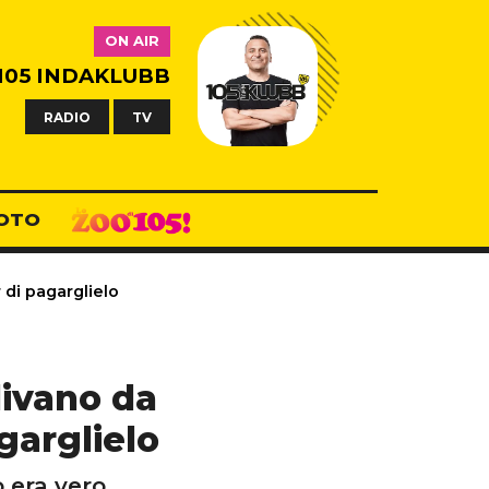
ON AIR
105 INDAKLUBB
RADIO
TV
OTO
 di pagarglielo
divano da
garglielo
o era vero