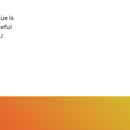
üe is
teful
…I