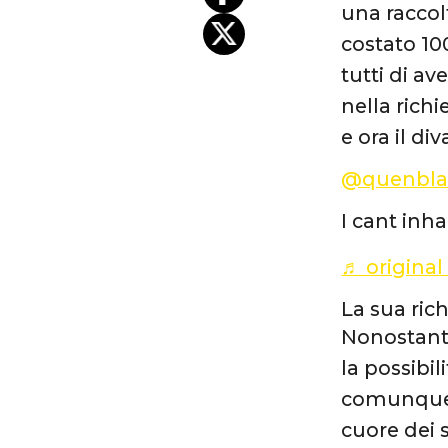
una raccol
costato 10
tutti di a
nella richi
e ora il d
@quenbla
I cant inha
♬ origina
La sua ric
Nonostante
la possibi
comunque m
cuore dei 