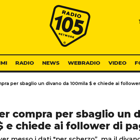
Radio 105
MI
RADIO
NEWS
WEBRADIO
VIDEO
F
ra per sbaglio un divano da 100mila $ e chiede ai follower
er compra per sbaglio un 
$ e chiede ai follower di pa
ver messo i dati "per scherzo”, ma il divan