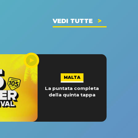
VEDI TUTTE
MALTA
La puntata completa
della quinta tappa