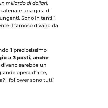
un miliardo di dollari,
 scatenare una gara di
ungenti. Sono in tanti i
nte il famoso divano da
)
ndo il preziosissimo
io a 3 posti, anche
il divano sarebbe un
 grande opera d’arte,
? I follower sono tutti