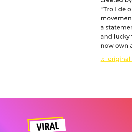
“Troll dé 
movement o
a statemen
and lucky 
now own a
♬ origina
VIRAL