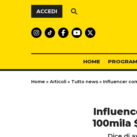
Vai al contenuto
ACCEDI
HOME
PROGRAM
Home
»
Articoli
»
Tutto news
»
Influencer comp
Influenc
100mila 
Dice di a