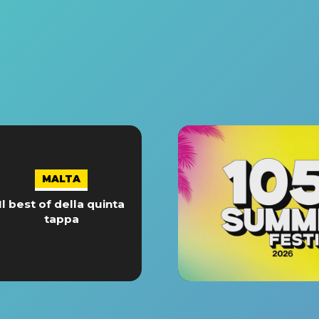
MALTA
Il best of della quinta
tappa