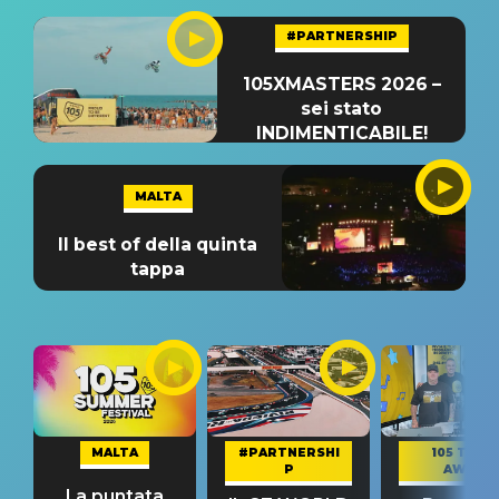
#PARTNERSHIP
105XMASTERS 2026 –
sei stato
INDIMENTICABILE!
MALTA
Il best of della quinta
tappa
MALTA
#PARTNERSHI
105 TAKE
P
AWAY
La puntata