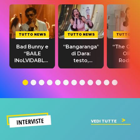
TUTTO NEWS
TUTTO NEWS
TUTTO NE
Bad Bunny e
“Bangaranga”
“The Cure”
“BAILE
di Dara:
Olivia
INoLVIDABLE”:
testo,
Rodrigo
testo,
traduzione e
testo,
traduzione e
significato
traduzion
significato
del singolo
significa
INTERVISTE
VEDI TUTTE