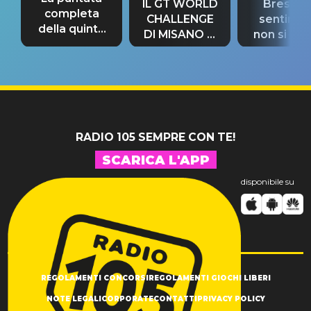
IL GT WORLD
Bresh: "I
completa
CHALLENGE
sentime
della quinta
DI MISANO si
non si pr
tappa
riconferma
fino alla n
un GRANDE
prima"
SUCCESSO!
RADIO 105 SEMPRE CON TE!
SCARICA L'APP
disponibile su
REGOLAMENTI CONCORSI
REGOLAMENTI GIOCHI LIBERI
NOTE LEGALI
CORPORATE
CONTATTI
PRIVACY POLICY