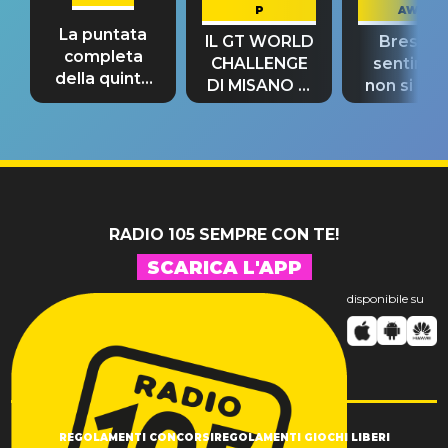
P
AWAY
La puntata
IL GT WORLD
Bresh: "I
completa
CHALLENGE
sentime
della quinta
DI MISANO si
non si pr
tappa
riconferma
fino alla n
un GRANDE
prima"
SUCCESSO!
RADIO 105 SEMPRE CON TE!
SCARICA L'APP
disponibile su
REGOLAMENTI CONCORSI
REGOLAMENTI GIOCHI LIBERI