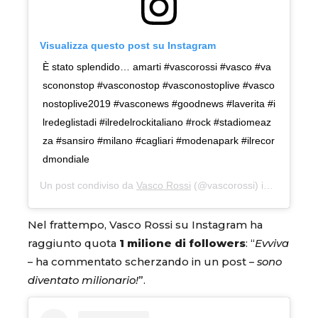
Visualizza questo post su Instagram
È stato splendido… amarti #vascorossi #vasco #va
scononstop #vasconostop #vasconostoplive #vasco
nostoplive2019 #vasconews #goodnews #laverita #i
lredeglistadi #ilredelrockitaliano #rock #stadiomeaz
za #sansiro #milano #cagliari #modenapark #ilrecor
dmondiale
Un post condiviso da
Vasco Rossi
(@vascorossi) in data:
26 G
Nel frattempo, Vasco Rossi su Instagram ha
raggiunto quota
1 milione di followers
: “
Evviva
– ha commentato scherzando in un post –
sono
diventato milionario!
”.