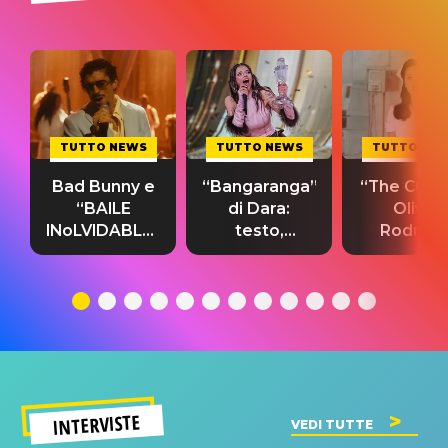
TUTTO NEWS
TUTTO NEWS
TUTTO NE
Bad Bunny e
“Bangaranga”
“The Cure”
“BAILE
di Dara:
Olivia
INoLVIDABLE”:
testo,
Rodrigo
testo,
traduzione e
testo,
traduzione e
significato
traduzion
significato
del singolo
significa
INTERVISTE
VEDI TUTTE