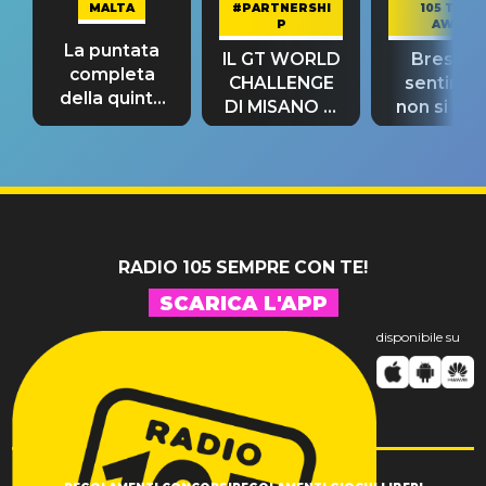
MALTA
#PARTNERSHI
105 TAKE
P
AWAY
La puntata
IL GT WORLD
Bresh: "I
completa
CHALLENGE
sentime
della quinta
DI MISANO si
non si pr
tappa
riconferma
fino alla n
un GRANDE
prima"
SUCCESSO!
RADIO 105 SEMPRE CON TE!
SCARICA L'APP
disponibile su