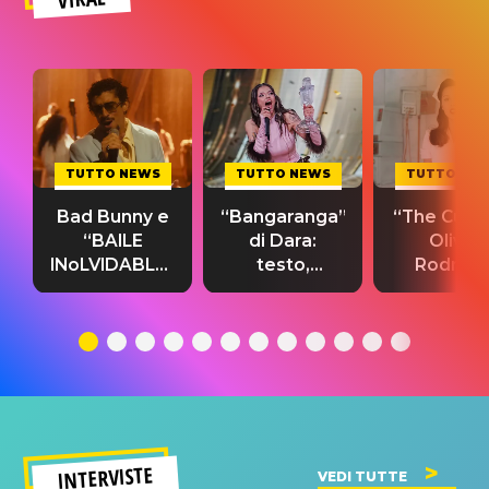
TUTTO NEWS
TUTTO NEWS
TUTTO NE
Bad Bunny e
“Bangaranga”
“The Cure”
“BAILE
di Dara:
Olivia
INoLVIDABLE”:
testo,
Rodrigo
testo,
traduzione e
testo,
traduzione e
significato
traduzion
significato
del singolo
significa
INTERVISTE
VEDI TUTTE