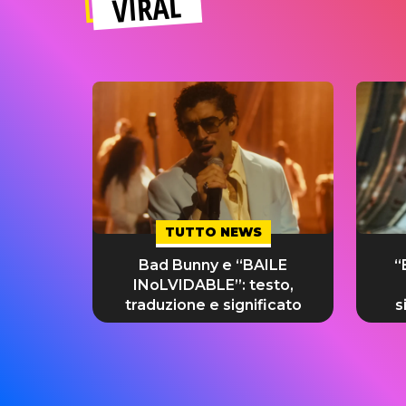
VIRAL
TUTTO NEWS
Bad Bunny e “BAILE
“
INoLVIDABLE”: testo,
traduzione e significato
s