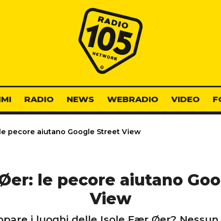
Radio 105
MI
RADIO
NEWS
WEBRADIO
VIDEO
F
 le pecore aiutano Google Street View
 Øer: le pecore aiutano Goo
View
pare i luoghi delle Isole Fær Øer? Nessun