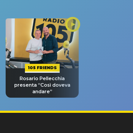
105 FRIENDS
Rosario Pellecchia
presenta “Così doveva
andare”