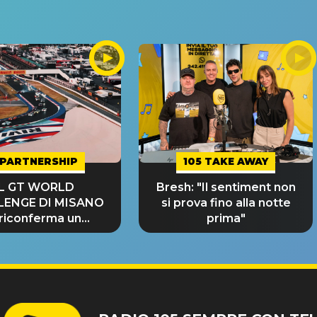
PARTNERSHIP
105 TAKE AWAY
IL GT WORLD
Bresh: "Il sentiment non
LENGE DI MISANO
si prova fino alla notte
 riconferma un
prima"
NDE SUCCESSO!