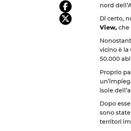
nord dell’A
Di certo, 
View,
che 
Nonostante
vicino è l
50.000 abi
Proprio par
un’impiega
isole dell’
Dopo esser
sono state 
territori i