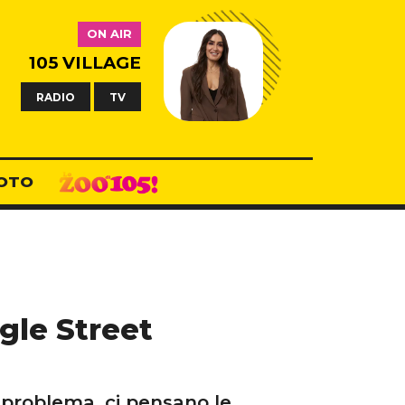
ON AIR
105 VILLAGE
RADIO
TV
OTO
gle Street
 problema, ci pensano le