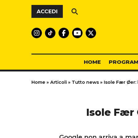
Vai al contenuto
ACCEDI
HOME
PROGRAM
Home
»
Articoli
»
Tutto news
»
Isole Fær Øer:
Isole Fær
Google non arriva a map