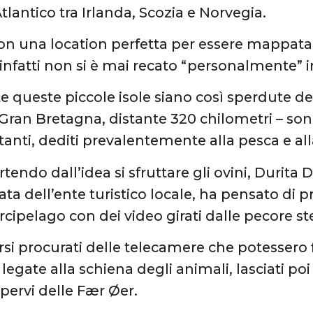
tlantico tra Irlanda, Scozia e Norvegia.
non una location perfetta per essere mappat
infatti non si è mai recato “personalmente” i
 queste piccole isole siano così sperdute del
a Gran Bretagna, distante 320 chilometri – s
tanti, dediti prevalentemente alla pesca e all
tendo dall’idea si sfruttare gli ovini, Durita
ta dell’ente turistico locale, ha pensato di 
arcipelago con dei video girati dalle pecore st
si procurati delle telecamere che potessero 
legate alla schiena degli animali, lasciati poi 
mpervi delle Fær Øer.