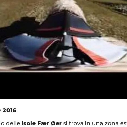
 2016
go delle
Isole Fær Øer
si trova in una zona 