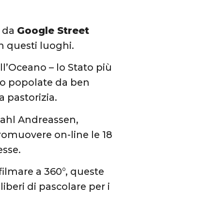
a da
Google Street
n questi luoghi.
l’Oceano – lo Stato più
ono popolate da ben
a pastorizia.
 Dahl Andreassen,
promuovere on-line le 18
esse.
filmare a 360°, queste
liberi di pascolare per i