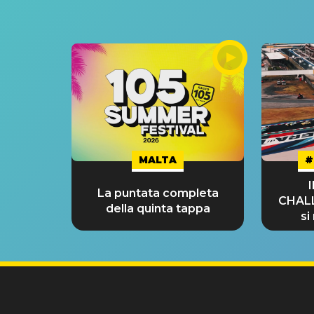
MALTA
#
La puntata completa
CHAL
della quinta tappa
si
GRA