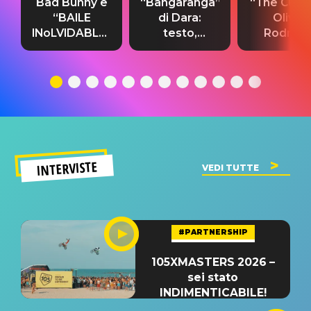
Bad Bunny e
“Bangaranga”
“The Cure”
“BAILE
di Dara:
Olivia
INoLVIDABLE”:
testo,
Rodrigo
testo,
traduzione e
testo,
traduzione e
significato
traduzion
significato
del singolo
significa
INTERVISTE
VEDI TUTTE
#PARTNERSHIP
105XMASTERS 2026 –
sei stato
INDIMENTICABILE!