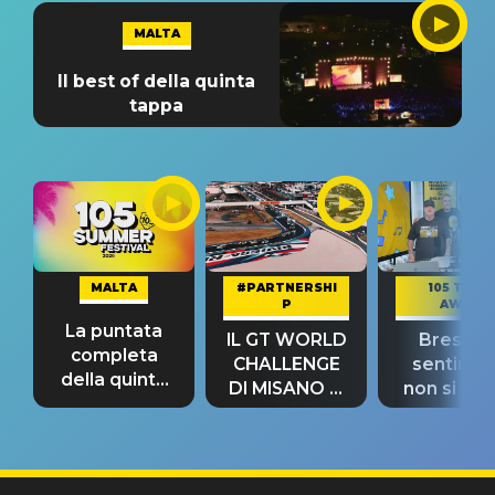
MALTA
Il best of della quinta
tappa
MALTA
#PARTNERSHI
105 TAKE
P
AWAY
La puntata
IL GT WORLD
Bresh: "I
completa
CHALLENGE
sentime
della quinta
DI MISANO si
non si pr
tappa
riconferma
fino alla n
un GRANDE
prima"
SUCCESSO!