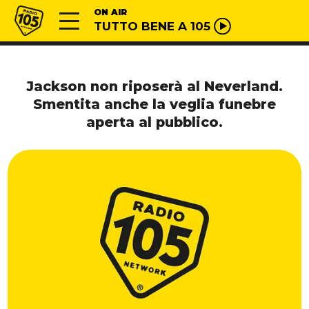
Vai al contenuto
Radio 105
ON AIR
TUTTO BENE A 105
Jackson non riposerà al Neverland.
Smentita anche la veglia funebre
aperta al pubblico.