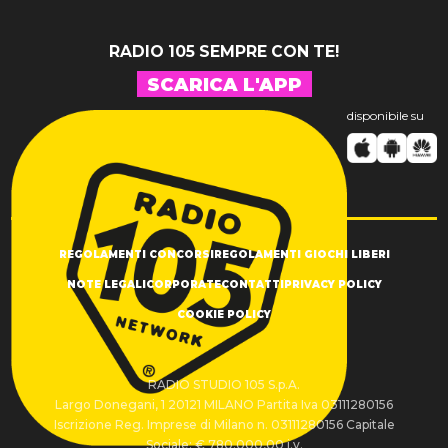
RADIO 105 SEMPRE CON TE!
SCARICA L'APP
disponibile su
REGOLAMENTI CONCORSI
REGOLAMENTI GIOCHI LIBERI
NOTE LEGALI
CORPORATE
CONTATTI
PRIVACY POLICY
COOKIE POLICY
RADIO STUDIO 105 S.p.A.
Largo Donegani, 1 20121 MILANO Partita Iva 03111280156
Iscrizione Reg. Imprese di Milano n. 03111280156 Capitale
Sociale: € 780.000,00 i.v.