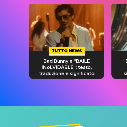
TUTTO NEWS
Bad Bunny e “BAILE
“
INoLVIDABLE”: testo,
traduzione e significato
s