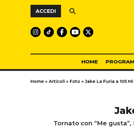
Vai al contenuto
ACCEDI
HOME
PROGRAM
Home
»
Articoli
»
Foto
»
Jake La Furia a 105 Mi
Jake
Tornato con “Me gusta”, b