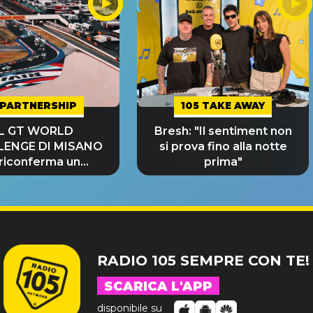
PARTNERSHIP
105 TAKE AWAY
IL GT WORLD
Bresh: "Il sentiment non
LENGE DI MISANO
si prova fino alla notte
 riconferma un
prima"
NDE SUCCESSO!
RADIO 105 SEMPRE CON TE!
SCARICA L'APP
disponibile su