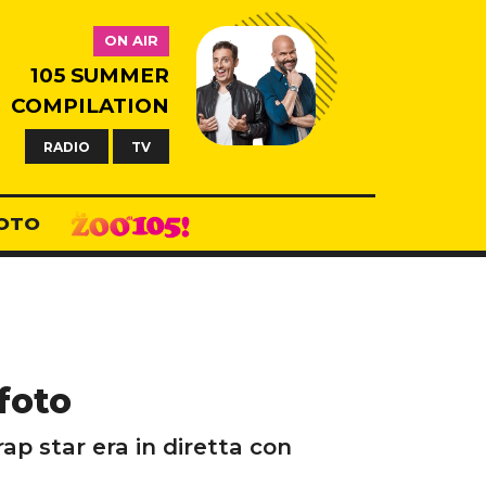
ON AIR
105 SUMMER
COMPILATION
RADIO
TV
OTO
 foto
ap star era in diretta con