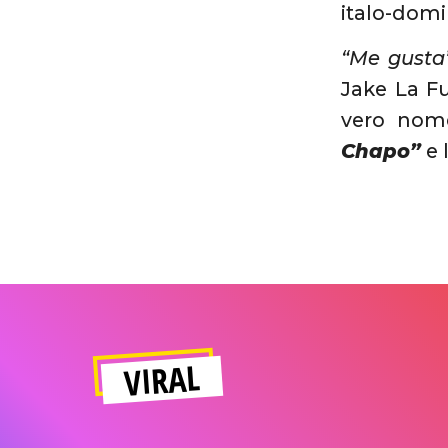
italo-dom
“Me gusta
Jake La Fu
vero nome
Chapo”
e 
VIRAL