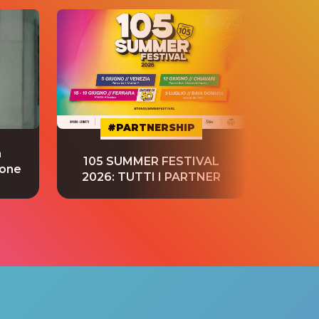
#PARTNERSHIP
a
“S
105 SUMMER FESTIVAL
ione
tradu
2026: TUTTI I PARTNER