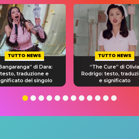
TUTTO NEWS
TUTTO NEWS
Bangaranga” di Dara:
“The Cure” di Olivi
testo, traduzione e
Rodrigo: testo, traduz
ignificato del singolo
e significato