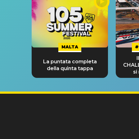
MALTA
#
La puntata completa
CHAL
della quinta tappa
si
GRA