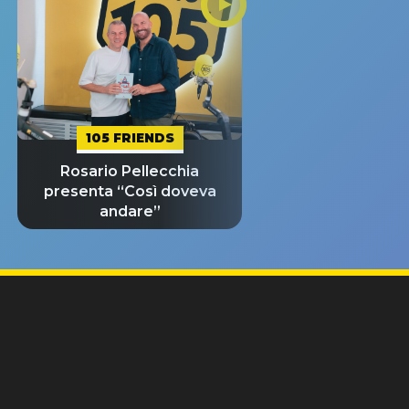
105 FRIENDS
Rosario Pellecchia
presenta “Così doveva
andare”