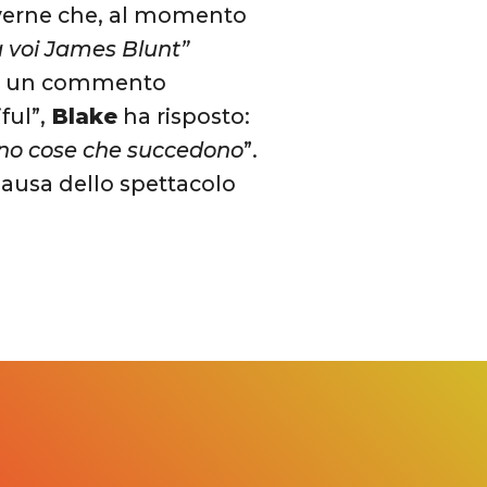
Laverne che, al momento
a voi James Blunt”
sto un commento
ful”,
Blake
ha risposto:
sono cose che succedono
”.
pausa dello spettacolo