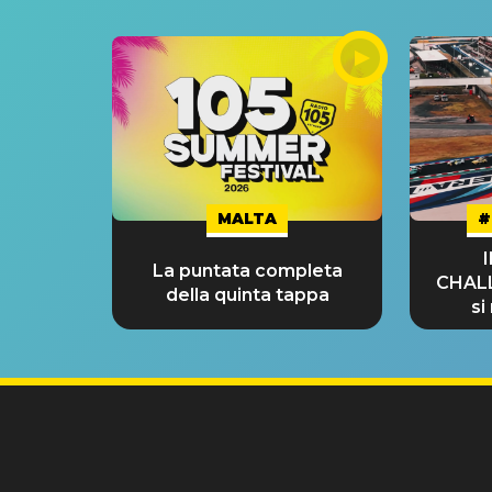
MALTA
#
La puntata completa
CHAL
della quinta tappa
si
GRA