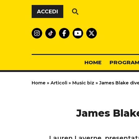
Vai al contenuto
ACCEDI
HOME
PROGRAM
Home
»
Articoli
»
Music biz
»
James Blake dive
James Blake
Lauren Laverne, presentatr