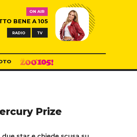
ON AIR
TTO BENE A 105
RADIO
TV
OTO
ercury Prize
 due star e chiede scusa su