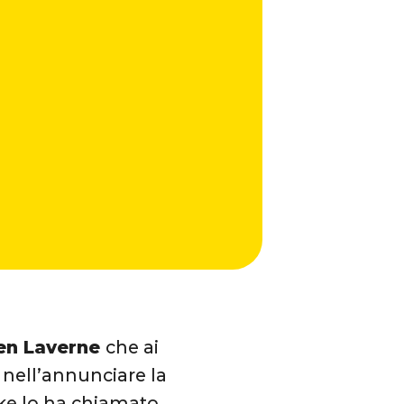
en Laverne
che ai
 nell’annunciare la
ke lo ha chiamato