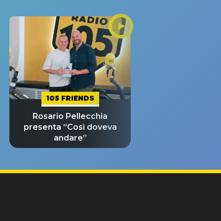
105 FRIENDS
Rosario Pellecchia
presenta “Così doveva
andare”