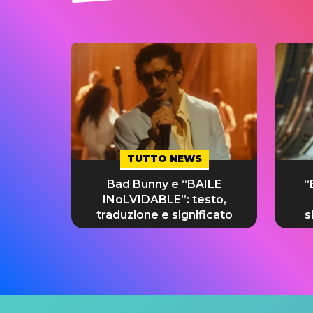
TUTTO NEWS
Bad Bunny e “BAILE
“
INoLVIDABLE”: testo,
traduzione e significato
s