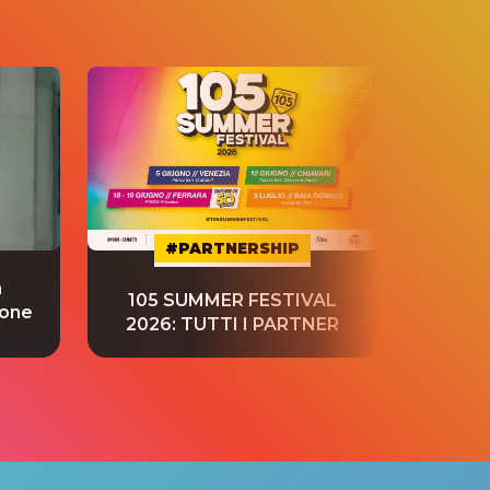
#PARTNERSHIP
a
“S
105 SUMMER FESTIVAL
ione
tradu
2026: TUTTI I PARTNER