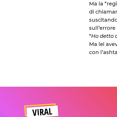
Ma la “reg
di chiamar
suscitando
sull’error
“
Ho detto 
Ma lei ave
con l’ashta
VIRAL