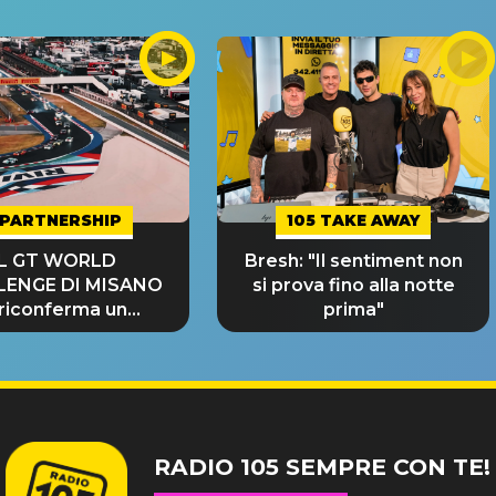
PARTNERSHIP
105 TAKE AWAY
IL GT WORLD
Bresh: "Il sentiment non
LENGE DI MISANO
si prova fino alla notte
 riconferma un
prima"
NDE SUCCESSO!
RADIO 105 SEMPRE CON TE!