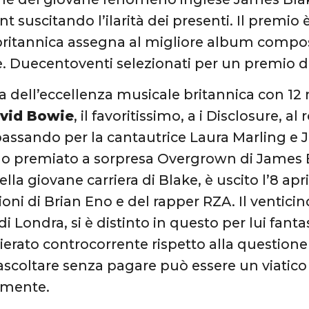
 suscitando l’ilarità dei presenti. Il premio 
ritannica assegna al migliore album compost
e. Duecentoventi selezionati per un premio da
ta dell’eccellenza musicale britannica con 1
avid Bowie
, il favoritissimo, a i Disclosure, al
ssando per la cantautrice Laura Marling e 
o premiato a sorpresa Overgrown di James Bl
la giovane carriera di Blake, è uscito l’8 apr
ioni di Brian Eno e del rapper RZA. Il ventici
i Londra, si è distinto in questo per lui fant
hierato controcorrente rispetto alla question
ascoltare senza pagare può essere un viatico
amente.