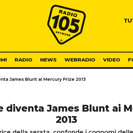
Radio 105
TU
MI
RADIO
NEWS
WEBRADIO
VIDEO
F
nta James Blunt ai Mercury Prize 2013
 diventa James Blunt ai M
2013
ice della serata, confonde i cognomi delle