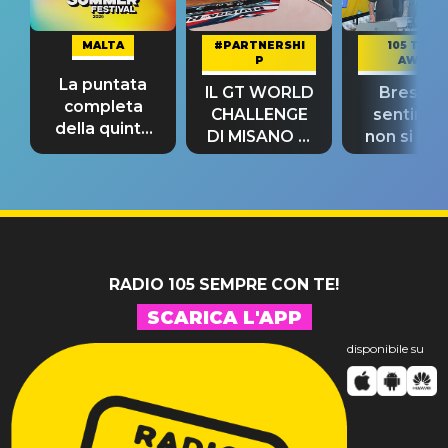
MALTA
#PARTNERSHI
105 TAKE
P
AWAY
La puntata
IL GT WORLD
Bresh: "I
completa
CHALLENGE
sentime
della quinta
DI MISANO si
non si pr
tappa
riconferma
fino alla n
un GRANDE
prima"
SUCCESSO!
RADIO 105 SEMPRE CON TE!
SCARICA L'APP
disponibile su