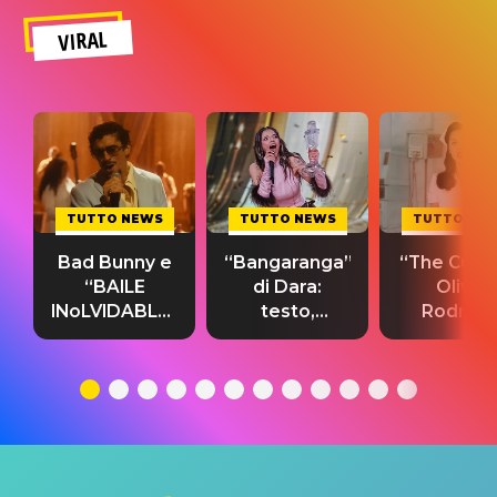
VIRAL
TUTTO NEWS
TUTTO NEWS
TUTTO NE
Bad Bunny e
“Bangaranga”
“The Cure”
“BAILE
di Dara:
Olivia
INoLVIDABLE”:
testo,
Rodrigo
testo,
traduzione e
testo,
traduzione e
significato
traduzion
significato
del singolo
significa