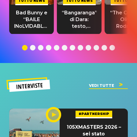
TUTTO NEWS
TUTTO NEWS
TUTTO NE
Bad Bunny e
“Bangaranga”
“The Cure”
“BAILE
di Dara:
Olivia
INoLVIDABLE”:
testo,
Rodrigo
testo,
traduzione e
testo,
traduzione e
significato
traduzion
significato
del singolo
significa
INTERVISTE
VEDI TUTTE
#PARTNERSHIP
105XMASTERS 2026 –
sei stato