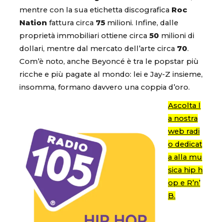
mentre con la sua etichetta discografica
Roc
Nation
fattura circa
75
milioni. Infine, dalle
proprietà immobiliari ottiene circa
50
milioni di
dollari, mentre dal mercato dell’arte circa
70
.
Com’è noto, anche Beyoncé è tra le popstar più
ricche e più pagate al mondo: lei e Jay-Z insieme,
insomma, formano davvero una coppia d’oro.
Ascolta l
a nostra
web radi
o dedicat
a alla mu
sica hip h
op e R’n’
B.