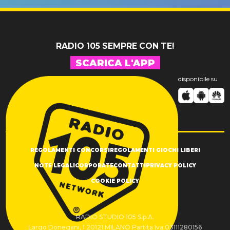
SUCCESSO!
RADIO 105 SEMPRE CON TE!
SCARICA L'APP
disponibile su
REGOLAMENTI CONCORSI
REGOLAMENTI GIOCHI LIBERI
NOTE LEGALI
CORPORATE
CONTATTI
PRIVACY POLICY
COOKIE POLICY
RADIO STUDIO 105 S.p.A.
Largo Donegani, 1 20121 MILANO Partita Iva 03111280156