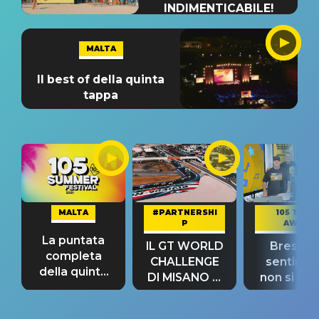
INDIMENTICABILE!
MALTA
Il best of della quinta
tappa
MALTA
#PARTNERSHI
105 TAKE
P
AWAY
La puntata
IL GT WORLD
Bresh: "I
completa
CHALLENGE
sentime
della quinta
DI MISANO si
non si pr
tappa
riconferma
fino alla n
un GRANDE
prima"