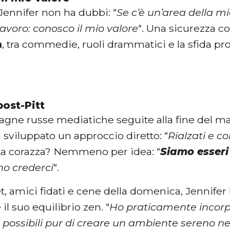
 Jennifer non ha dubbi: “
Se c’è un’area della mi
 lavoro: conosco il mio valore
“. Una sicurezza c
a
, tra commedie, ruoli drammatici e la sfida pr
post-Pitt
agne russe mediatiche seguite alla fine del ma
 sviluppato un approccio diretto: “
Rialzati e 
 La corazza? Nemmeno per idea: “
Siamo esser
no crederci
“.
et, amici fidati e cene della domenica, Jennifer 
l suo equilibrio zen. “
Ho praticamente incorpo
 possibili pur di creare un ambiente sereno ne