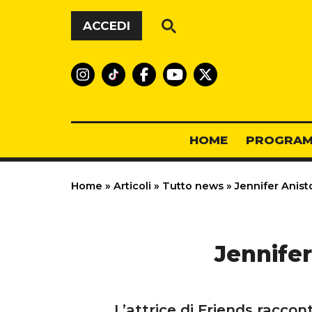
Vai al contenuto
ACCEDI
HOME
PROGRAM
Home
»
Articoli
»
Tutto news
»
Jennifer Anisto
Jennifer
L’attrice di Friends raccon