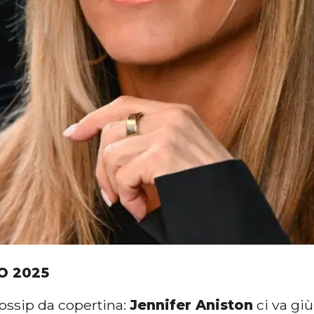
O 2025
gossip da copertina:
Jennifer Aniston
ci va giù