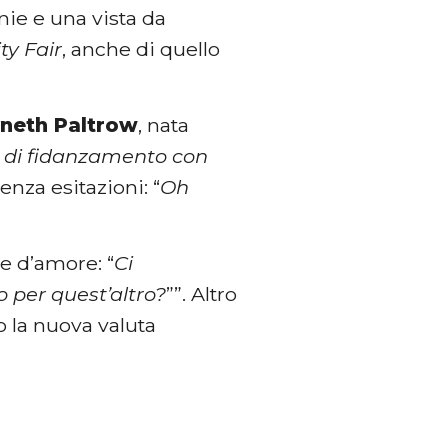
onie e una vista da
ty Fair
, anche di quello
neth Paltrow
, nata
ta di fidanzamento con
enza esitazioni: “
Oh
e d’amore: “
Ci
 per quest’altro?
””. Altro
o la nuova valuta