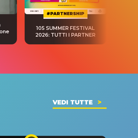
#PARTNERSHIP
a
“S
105 SUMMER FESTIVAL
ione
tradu
2026: TUTTI I PARTNER
VEDI TUTTE