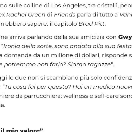
gno sulle colline di Los Angeles, tra cristalli, pe
’ex
Rachel Green
di
Friends
parla di tutto a
Vani
orrebbero sapere: il capitolo
Brad Pitt
.
one arriva parlando della sua amicizia con
Gwy
 “
Ironia della sorte, sono andata alla sua fes
lla domanda da un milione di dollari, risponde s
me potremmo non farlo? Siamo ragazze
“.
ggi le due non si scambiano più solo confidenz
 “Tu cosa fai per questo? Hai un medico nuovo
iere da parrucchiera: wellness e self-care son
ia.
il mio valore”