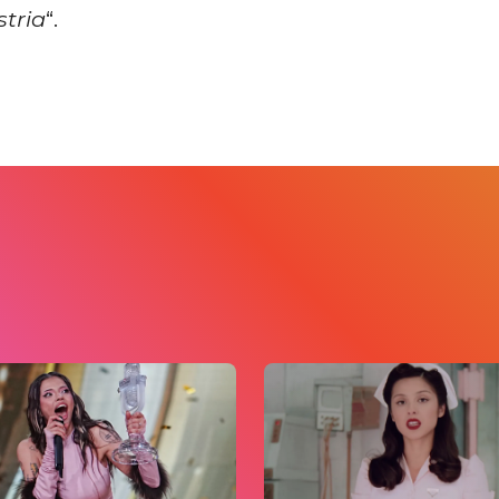
stria
“.