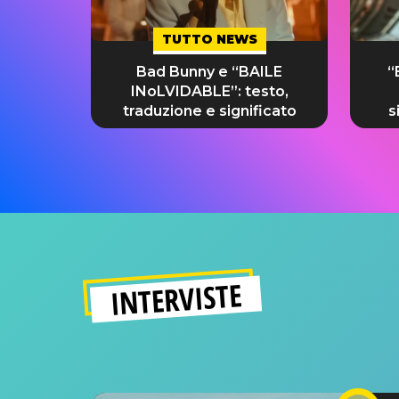
TUTTO NEWS
Bad Bunny e “BAILE
“
INoLVIDABLE”: testo,
traduzione e significato
s
INTERVISTE