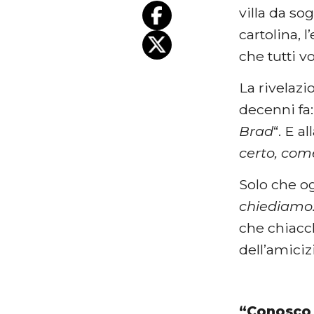
villa da so
cartolina, l
che tutti v
La rivelazi
decenni fa:
Brad
“. E a
certo, co
Solo che o
chiediamo:
che chiacch
dell’amiciz
“Conosco 