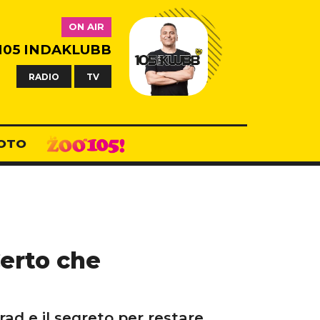
ON AIR
105 INDAKLUBB
RADIO
TV
OTO
Certo che
rad e il segreto per restare