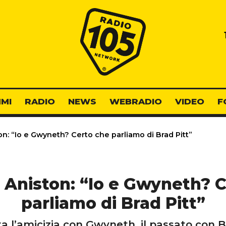
Radio 105
MI
RADIO
NEWS
WEBRADIO
VIDEO
F
n: “Io e Gwyneth? Certo che parliamo di Brad Pitt”
 Aniston: “Io e Gwyneth? 
parliamo di Brad Pitt”
ta l’amicizia con Gwyneth, il passato con B