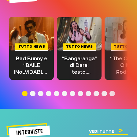
TUTTO NEWS
TUTTO NEWS
TUTTO NE
Bad Bunny e
“Bangaranga”
“The Cure”
“BAILE
di Dara:
Olivia
INoLVIDABLE”:
testo,
Rodrigo
testo,
traduzione e
testo,
traduzione e
significato
traduzion
significato
del singolo
significa
INTERVISTE
VEDI TUTTE