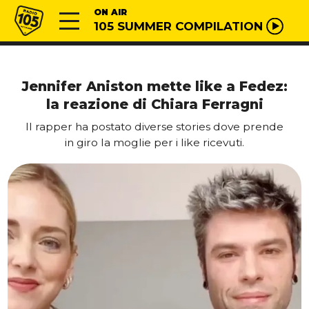
Vai al contenuto
Radio 105
ON AIR
105 SUMMER COMPILATION
Jennifer Aniston mette like a Fedez:
la reazione di Chiara Ferragni
Il rapper ha postato diverse stories dove prende
in giro la moglie per i like ricevuti.