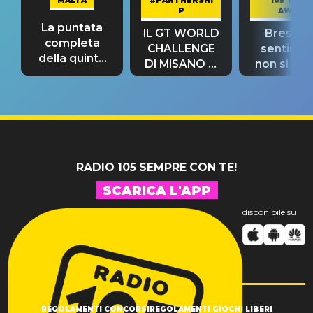
MALTA
#PARTNERSHI
105 TAKE
P
AWAY
La puntata
IL GT WORLD
Bresh: "I
completa
CHALLENGE
sentime
della quinta
DI MISANO si
non si pr
tappa
riconferma
fino alla n
un GRANDE
prima"
SUCCESSO!
RADIO 105 SEMPRE CON TE!
SCARICA L'APP
disponibile su
REGOLAMENTI CONCORSI
REGOLAMENTI GIOCHI LIBERI