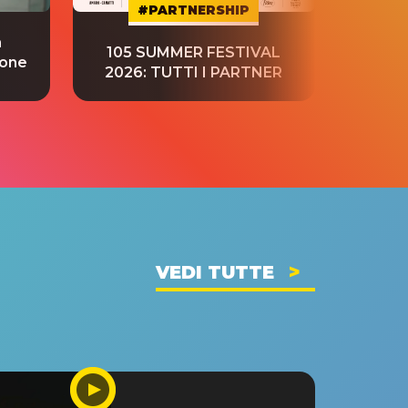
#PARTNERSHIP
a
“S
105 SUMMER FESTIVAL
ione
tradu
2026: TUTTI I PARTNER
VEDI TUTTE