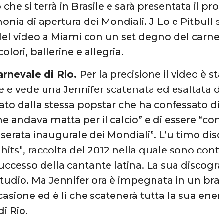
che si terrà in Brasile e sarà presentata il p
monia di apertura dei Mondiali. J-Lo e Pitbull
 del video a Miami con un set degno del carne
lori, ballerine e allegria.
rnevale di Rio.
Per la precisione il video è s
 e vede una Jennifer scatenata ed esaltata da
ato dalla stessa popstar che ha confessato di
he andava matta per il calcio” e di essere “co
 serata inaugurale dei Mondiali”. L’ultimo dis
its”, raccolta del 2012 nella quale sono conte
ccesso della cantante latina. La sua discog
tudio. Ma Jennifer ora è impegnata in un bra
asione ed è lì che scatenerà tutta la sua ene
i Rio.