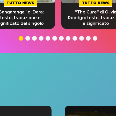
TUTTO NEWS
TUTTO NEWS
Bangaranga” di Dara:
“The Cure” di Olivi
testo, traduzione e
Rodrigo: testo, traduz
ignificato del singolo
e significato