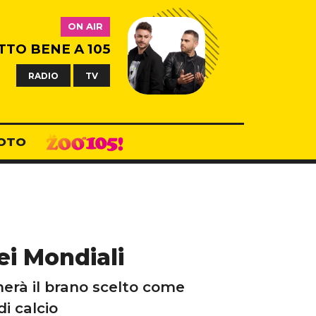
ON AIR
TTO BENE A 105
RADIO
TV
OTO
ei Mondiali
nerà il brano scelto come
i calcio