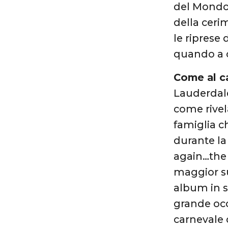
del Mondo 
della ceri
le riprese
quando a co
Come al ca
Lauderdale
come rivel
famiglia c
durante la
again…the h
maggior su
album in s
grande occ
carnevale d