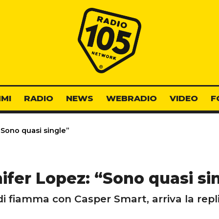
Radio 105
MI
RADIO
NEWS
WEBRADIO
VIDEO
F
“Sono quasi single”
ifer Lopez: “Sono quasi si
 di fiamma con Casper Smart, arriva la repl