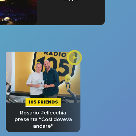
105 FRIENDS
Rosario Pellecchia
presenta “Così doveva
andare”