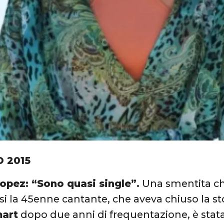
O 2015
Lopez: “Sono quasi single”.
Una smentita ch
rsi la 45enne cantante, che aveva chiuso la sto
mart
dopo due anni di frequentazione, è sta