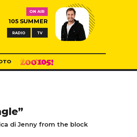
ON AIR
105 SUMMER
RADIO
TV
OTO
ngle”
ica di Jenny from the block