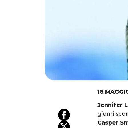
18 MAGGI
Jennifer 
giorni sco
Casper S