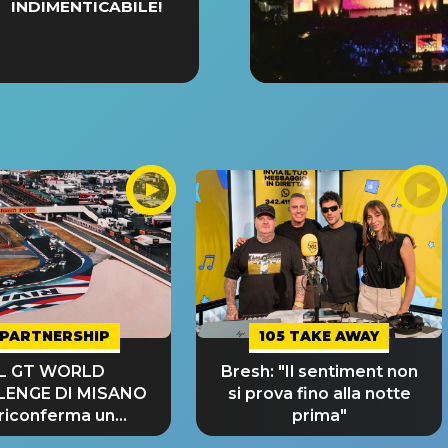
INDIMENTICABILE!
PARTNERSHIP
105 TAKE AWAY
IL GT WORLD
Bresh: "Il sentiment non
LENGE DI MISANO
si prova fino alla notte
 riconferma un
prima"
NDE SUCCESSO!