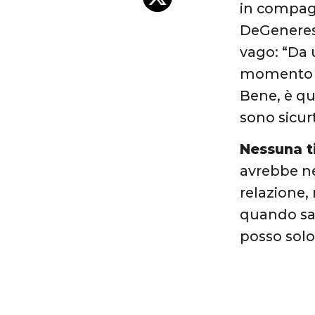
in compagn
DeGeneres 
vago: “Da 
momento de
Bene, è qu
sono sicurt
Nessuna 
avrebbe ne
relazione,
quando sa
posso solo 