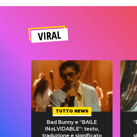
VIRAL
TUTTO NEWS
Bad Bunny e “BAILE
“
INoLVIDABLE”: testo,
traduzione e significato
s