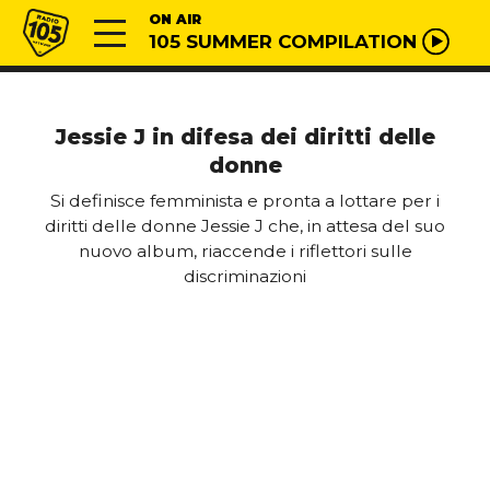
Vai al contenuto
Radio 105
ON AIR
105 SUMMER COMPILATION
Jessie J in difesa dei diritti delle
donne
Si definisce femminista e pronta a lottare per i
diritti delle donne Jessie J che, in attesa del suo
nuovo album, riaccende i riflettori sulle
discriminazioni