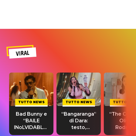
VIRAL
TUTTO NEWS
TUTTO NEWS
TUTTO NE
Bad Bunny e
“Bangaranga”
“The Cure”
“BAILE
di Dara:
Olivia
INoLVIDABLE”:
testo,
Rodrigo
testo,
traduzione e
testo,