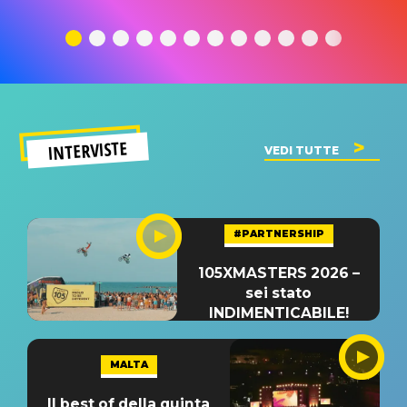
traduzione e
significato
traduzion
significato
del singolo
significa
INTERVISTE
VEDI TUTTE
#PARTNERSHIP
105XMASTERS 2026 –
sei stato
INDIMENTICABILE!
MALTA
Il best of della quinta