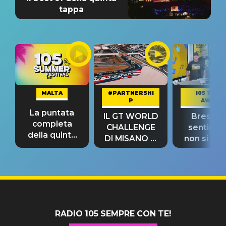
tappa
MALTA
#PARTNERSHI
105 TAKE
P
AWAY
La puntata
IL GT WORLD
Bresh: "I
completa
CHALLENGE
sentime
della quinta
DI MISANO si
non si pr
tappa
riconferma
fino alla n
un GRANDE
prima"
SUCCESSO!
RADIO 105 SEMPRE CON TE!