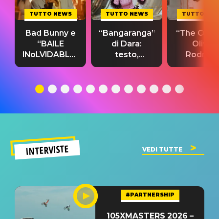
TUTTO NEWS
TUTTO NEWS
TUTTO NE
Bad Bunny e
“Bangaranga”
“The Cure”
“BAILE
di Dara:
Olivia
INoLVIDABLE”:
testo,
Rodrigo
testo,
traduzione e
testo,
traduzione e
significato
traduzion
significato
del singolo
significa
INTERVISTE
VEDI TUTTE
#PARTNERSHIP
105XMASTERS 2026 –