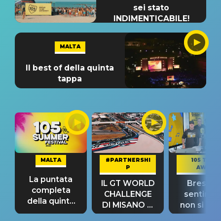
sei stato
INDIMENTICABILE!
MALTA
Il best of della quinta
tappa
MALTA
#PARTNERSHI
105 TAKE
P
AWAY
La puntata
IL GT WORLD
Bresh: "I
completa
CHALLENGE
sentime
della quinta
DI MISANO si
non si pr
tappa
riconferma
fino alla n