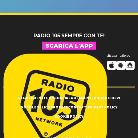
un GRANDE
prima"
SUCCESSO!
RADIO 105 SEMPRE CON TE!
SCARICA L'APP
disponibile su
REGOLAMENTI CONCORSI
REGOLAMENTI GIOCHI LIBERI
NOTE LEGALI
CORPORATE
CONTATTI
PRIVACY POLICY
COOKIE POLICY