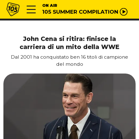
Vai al contenuto
Radio 105
ON AIR
105 SUMMER COMPILATION
John Cena si ritira: finisce la
carriera di un mito della WWE
Dal 2001 ha conquistato ben 16 titoli di campione
del mondo