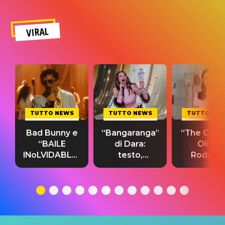
VIRAL
TUTTO NEWS
TUTTO NEWS
TUTTO NE
Bad Bunny e
“Bangaranga”
“The Cure”
“BAILE
di Dara:
Olivia
INoLVIDABLE”:
testo,
Rodrigo
testo,
traduzione e
testo,
traduzione e
significato
traduzion
significato
del singolo
significa