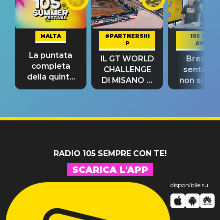
MALTA
#PARTNERSHI
105 TAKE
P
AWAY
La puntata
IL GT WORLD
Bresh: "I
completa
CHALLENGE
sentime
della quinta
DI MISANO si
non si pr
tappa
riconferma
fino alla n
un GRANDE
prima"
SUCCESSO!
RADIO 105 SEMPRE CON TE!
SCARICA L'APP
disponibile su