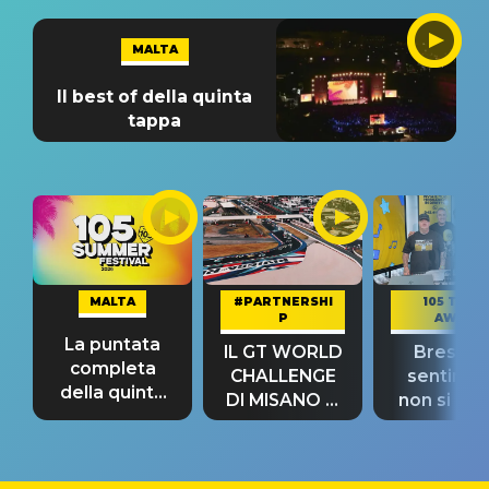
MALTA
Il best of della quinta
tappa
MALTA
#PARTNERSHI
105 TAKE
P
AWAY
La puntata
IL GT WORLD
Bresh: "I
completa
CHALLENGE
sentime
della quinta
DI MISANO si
non si pr
tappa
riconferma
fino alla n
un GRANDE
prima"
SUCCESSO!