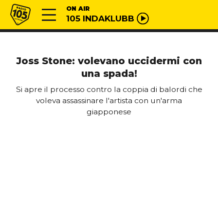
Vai al contenuto
Radio 105
ON AIR
105 INDAKLUBB
Joss Stone: volevano uccidermi con
una spada!
Si apre il processo contro la coppia di balordi che
voleva assassinare l'artista con un'arma
giapponese