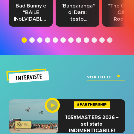
Bad Bunny e
“Bangaranga”
“The Cure”
“BAILE
di Dara:
Olivia
INoLVIDABLE”:
testo,
Rodrigo
testo,
traduzione e
testo,
traduzione e
significato
traduzion
significato
del singolo
significa
INTERVISTE
VEDI TUTTE
#PARTNERSHIP
105XMASTERS 2026 –
sei stato
INDIMENTICABILE!