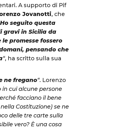
entari. A supporto di Pif
orenzo Jovanotti
, che
“
Ho seguito questa
i gravi in Sicilia da
 le promesse fossero
 domani, pensando che
a
“
, ha scritto sulla sua
e ne fregano
“
. Lorenzo
o in cui alcune persone
perché facciano il bene
nella Costituzione) se ne
co delle tre carte sulla
sibile vero? È una cosa