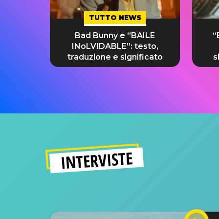
TUTTO NEWS
Bad Bunny e “BAILE
“
INoLVIDABLE”: testo,
traduzione e significato
s
INTERVISTE