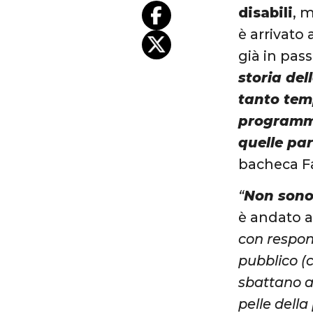
disabili
, 
è arrivat
già in pas
storia dell
tanto tem
programmi
quelle pa
bacheca F
“
Non sono 
è andato a
con respons
pubblico (
sbattano al
pelle dell