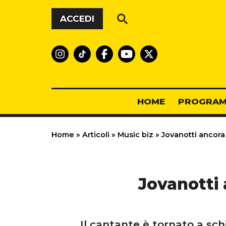
Vai al contenuto
ACCEDI
HOME
PROGRAM
Home
»
Articoli
»
Music biz
»
Jovanotti ancora al
Jovanotti a
Il cantante è tornato a sch