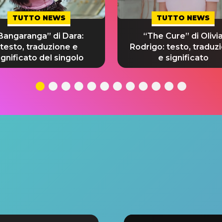
TUTTO NEWS
TUTTO NEWS
Bangaranga” di Dara:
“The Cure” di Olivi
testo, traduzione e
Rodrigo: testo, traduz
ignificato del singolo
e significato