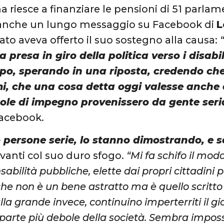
ma riesce a finanziare le pensioni di 51 parlam
o anche un lungo messaggio su Facebook di
L
sato aveva offerto il suo sostegno alla causa:
a presa in giro della politica verso i disabil
po, sperando in una riposta, credendo che
, che una cosa detta oggi valesse anche
role di impegno provenissero da gente seri
acebook.
persone serie, lo stanno dimostrando, e s
vanti col suo duro sfogo.
“Mi fa schifo il mod
abilità pubbliche, elette dai propri cittadini 
che non è un bene astratto ma è quello scritto 
la grande invece, continuino imperterriti il gio
a parte più debole della società. Sembra impos