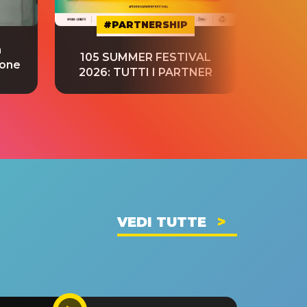
#PARTNERSHIP
a
“S
105 SUMMER FESTIVAL
ione
tradu
2026: TUTTI I PARTNER
VEDI TUTTE