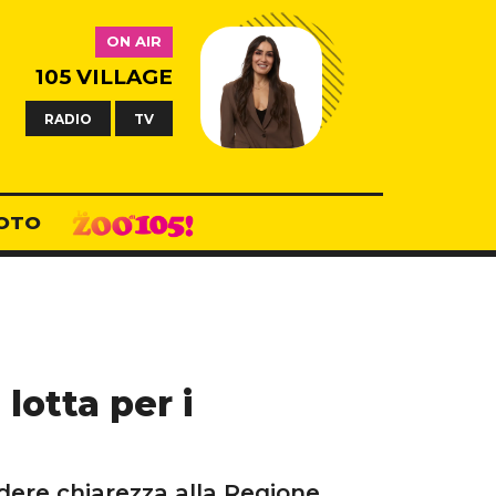
ON AIR
105 VILLAGE
RADIO
TV
OTO
 lotta per i
edere chiarezza alla Regione