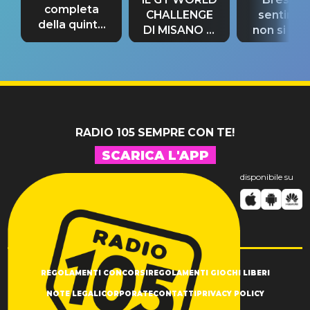
completa
CHALLENGE
sentime
della quinta
DI MISANO si
non si pr
tappa
riconferma
fino alla n
un GRANDE
prima"
SUCCESSO!
RADIO 105 SEMPRE CON TE!
SCARICA L'APP
disponibile su
REGOLAMENTI CONCORSI
REGOLAMENTI GIOCHI LIBERI
NOTE LEGALI
CORPORATE
CONTATTI
PRIVACY POLICY