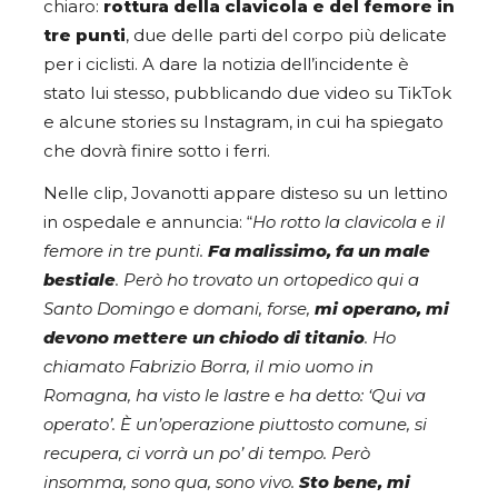
chiaro:
rottura della clavicola e del femore in
tre punti
, due delle parti del corpo più delicate
per i ciclisti. A dare la notizia dell’incidente è
stato lui stesso, pubblicando due video su TikTok
e alcune stories su Instagram, in cui ha spiegato
che dovrà finire sotto i ferri.
Nelle clip, Jovanotti appare disteso su un lettino
in ospedale e annuncia: “
Ho rotto la clavicola e il
femore in tre punti.
Fa malissimo, fa un male
bestiale
. Però ho trovato un ortopedico qui a
Santo Domingo e domani, forse,
mi operano, mi
devono mettere un chiodo di titanio
. Ho
chiamato Fabrizio Borra, il mio uomo in
Romagna, ha visto le lastre e ha detto: ‘Qui va
operato’. È un’operazione piuttosto comune, si
recupera, ci vorrà un po’ di tempo. Però
insomma, sono qua, sono vivo.
Sto bene, mi