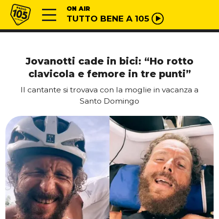
Vai al contenuto
Radio 105
ON AIR
TUTTO BENE A 105
Jovanotti cade in bici: “Ho rotto
clavicola e femore in tre punti”
Il cantante si trovava con la moglie in vacanza a
Santo Domingo