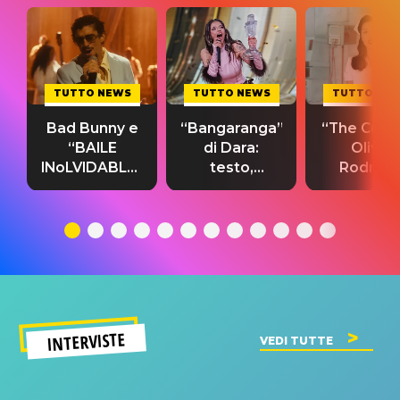
TUTTO NEWS
TUTTO NEWS
TUTTO NE
Bad Bunny e
“Bangaranga”
“The Cure”
“BAILE
di Dara:
Olivia
INoLVIDABLE”:
testo,
Rodrigo
testo,
traduzione e
testo,
traduzione e
significato
traduzion
significato
del singolo
significa
INTERVISTE
VEDI TUTTE