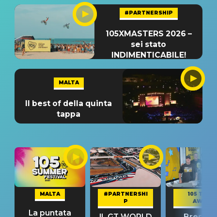
#PARTNERSHIP
105XMASTERS 2026 –
sei stato
INDIMENTICABILE!
MALTA
Il best of della quinta
tappa
MALTA
#PARTNERSHI
105 TAKE
P
AWAY
La puntata
IL GT WORLD
Bresh: "I