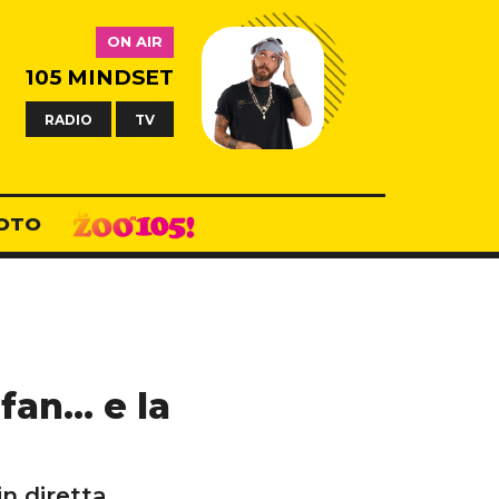
ON AIR
105 MINDSET
RADIO
TV
OTO
 fan… e la
 diretta...