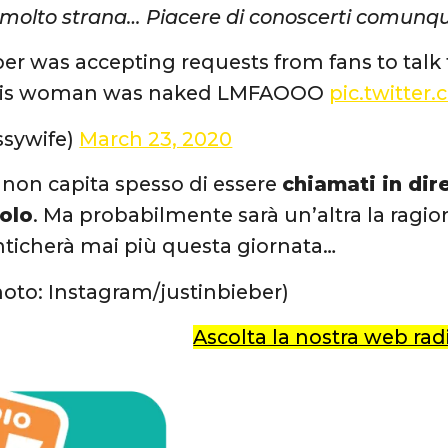
 molto strana… Piacere di conoscerti comunq
ber was accepting requests from fans to talk
this woman was naked LMFAOOO
pic.twitte
ssywife)
March 23, 2020
non capita spesso di essere
chiamati in dir
dolo
. Ma probabilmente sarà un’altra la ragio
ticherà mai più questa giornata…
hoto: Instagram/justinbieber)
Ascolta la nostra web radi