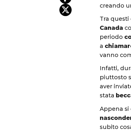
creando 
Tra questi
Canada
co
periodo
co
a
chiamare
vanno com
Infatti, d
piuttosto 
aver invia
stata
becc
Appena si 
nasconder
subito cos