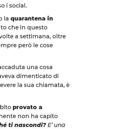
o i social.
o la
quarantena in
to che in questo
olte a settimana, oltre
empre però le cose
è accaduta una cosa
aveva dimenticato di
cevere la sua chiamata, è
ubito
provato a
lmente non ha capito
hé ti nascondi?
E’ una