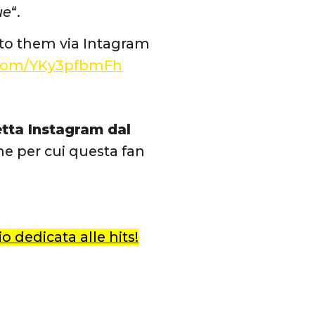
ue
“.
 to them via Intagram
r.com/YKy3pfbmFh
etta Instagram dal
ne per cui questa fan
o dedicata alle hits!