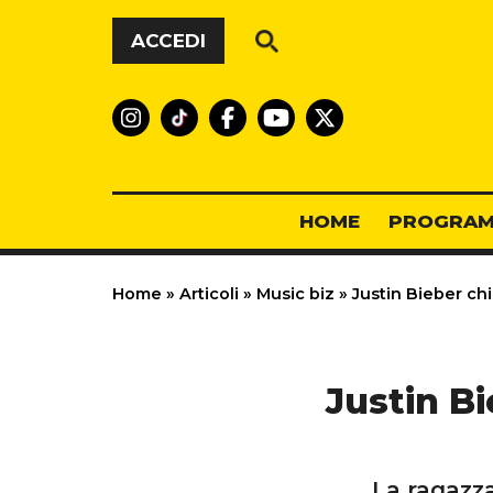
Vai al contenuto
ACCEDI
HOME
PROGRAM
Home
»
Articoli
»
Music biz
»
Justin Bieber ch
Justin Bi
La ragazza