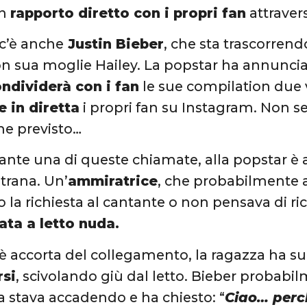
un
rapporto diretto con i propri fan
attravers
 c’è anche
Justin Bieber
, che sta trascorrend
n sua moglie Hailey. La popstar ha annuncia
ndividerà con i fan
le sue compilation due v
 in diretta
i propri fan su Instagram. Non s
e previsto…
urante una di queste chiamate, alla popstar 
strana. Un’
ammiratrice
, che probabilmente 
to la richiesta al cantante o non pensava di ri
ata a letto nuda.
è accorta del collegamento, la ragazza ha s
si
, scivolando giù dal letto. Bieber probabi
a stava accadendo e ha chiesto: “
Ciao… perc