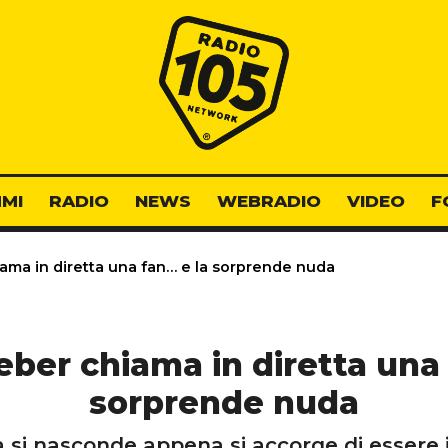
Radio 105
MI
RADIO
NEWS
WEBRADIO
VIDEO
F
iama in diretta una fan… e la sorprende nuda
eber chiama in diretta una
sorprende nuda
 si nasconde appena si accorge di essere in