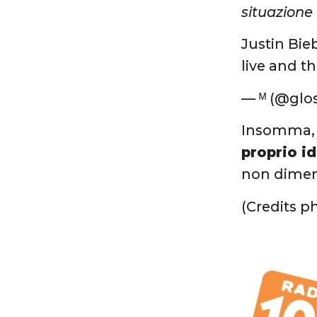
situazione
Justin Bie
live and 
— ᴹ (@glo
Insomma, 
proprio i
non dimen
(Credits p