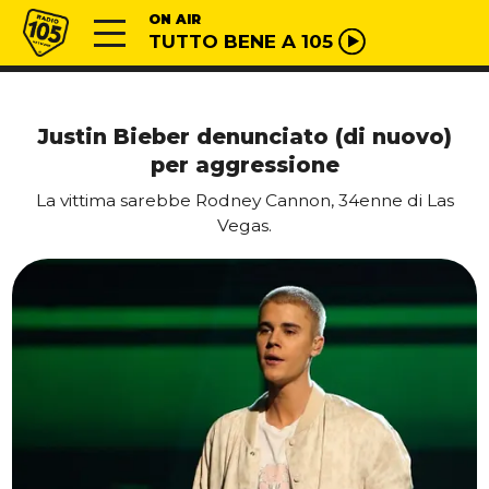
Vai al contenuto
Radio 105
ON AIR
TUTTO BENE A 105
Justin Bieber denunciato (di nuovo)
per aggressione
La vittima sarebbe Rodney Cannon, 34enne di Las
Vegas.