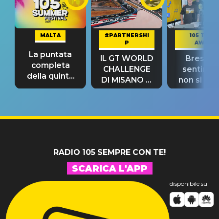
MALTA
#PARTNERSHI
105 TAKE
P
AWAY
La puntata
IL GT WORLD
Bresh: "I
completa
CHALLENGE
sentime
della quinta
DI MISANO si
non si pr
tappa
riconferma
fino alla n
un GRANDE
prima"
SUCCESSO!
RADIO 105 SEMPRE CON TE!
SCARICA L'APP
disponibile su