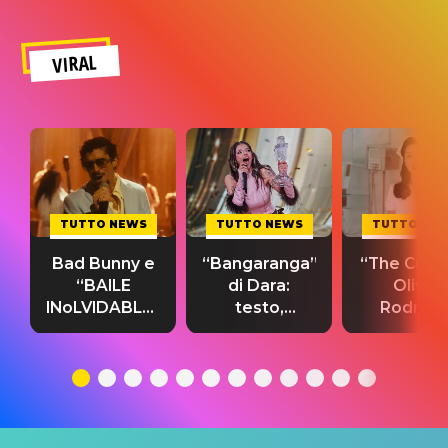
VIRAL
TUTTO NEWS
TUTTO NEWS
TUTTO NE
Bad Bunny e
“Bangaranga”
“The Cure”
“BAILE
di Dara:
Olivia
INoLVIDABLE”:
testo,
Rodrigo
testo,
traduzione e
testo,
traduzione e
significato
traduzion
significato
del singolo
significa