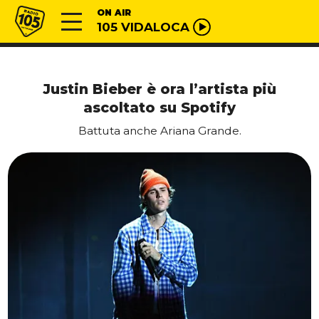
Vai al contenuto
Radio 105
ON AIR
105 VIDALOCA
Justin Bieber è ora l’artista più
ascoltato su Spotify
Battuta anche Ariana Grande.