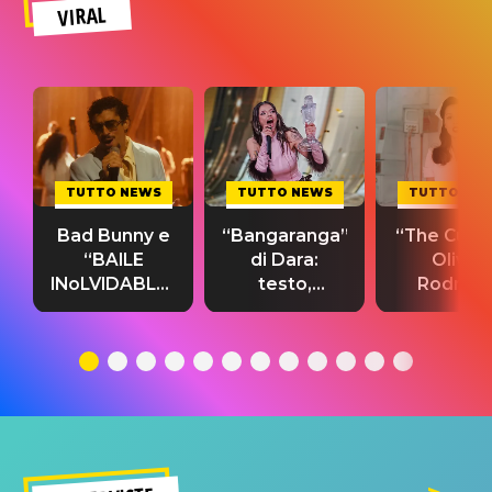
VIRAL
TUTTO NEWS
TUTTO NEWS
TUTTO NE
Bad Bunny e
“Bangaranga”
“The Cure”
“BAILE
di Dara:
Olivia
INoLVIDABLE”:
testo,
Rodrigo
testo,
traduzione e
testo,
traduzione e
significato
traduzion
significato
del singolo
significa