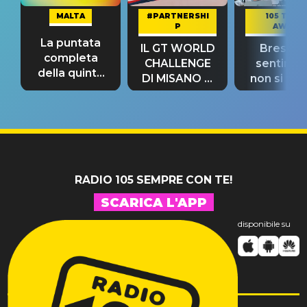
MALTA
#PARTNERSHI
105 TAKE
P
AWAY
La puntata
IL GT WORLD
Bresh: "I
completa
CHALLENGE
sentime
della quinta
DI MISANO si
non si pr
tappa
riconferma
fino alla n
un GRANDE
prima"
SUCCESSO!
RADIO 105 SEMPRE CON TE!
SCARICA L'APP
disponibile su