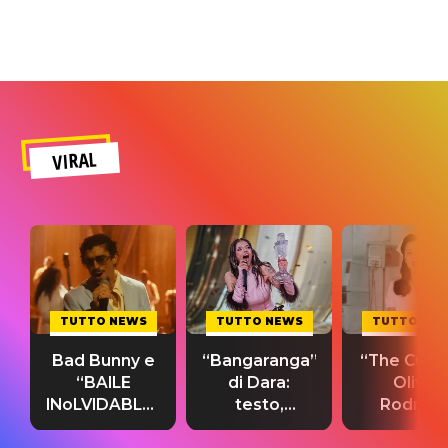
VIRAL
TUTTO NEWS
TUTTO NEWS
TUTTO NE
Bad Bunny e
“Bangaranga”
“The Cure”
“BAILE
di Dara:
Olivia
INoLVIDABLE”:
testo,
Rodrigo
testo,
traduzione e
testo,