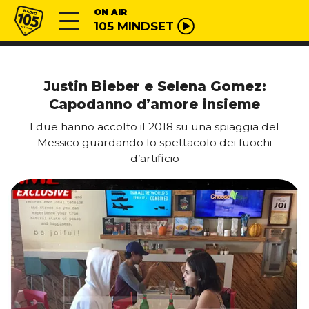
Vai al contenuto
Radio 105
ON AIR
105 MINDSET
Justin Bieber e Selena Gomez:
Capodanno d’amore insieme
I due hanno accolto il 2018 su una spiaggia del
Messico guardando lo spettacolo dei fuochi
d’artificio