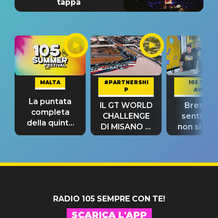
tappa
MALTA
#PARTNERSHI
105 TAKE
P
AWAY
La puntata
IL GT WORLD
Bresh: "I
completa
CHALLENGE
sentime
della quinta
DI MISANO si
non si pr
tappa
riconferma
fino alla n
un GRANDE
prima"
SUCCESSO!
RADIO 105 SEMPRE CON TE!
SCARICA L'APP