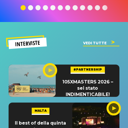
traduzione e
significato
traduzion
significato
del singolo
significa
INTERVISTE
VEDI TUTTE
#PARTNERSHIP
105XMASTERS 2026 –
sei stato
INDIMENTICABILE!
MALTA
Il best of della quinta