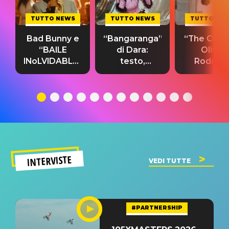
TUTTO NEWS
TUTTO NEWS
TUTTO NE
Bad Bunny e
“Bangaranga”
“The Cure”
“BAILE
di Dara:
Olivia
INoLVIDABLE”:
testo,
Rodrigo
testo,
traduzione e
testo,
traduzione e
significato
traduzion
significato
del singolo
significa
INTERVISTE
VEDI TUTTE
#PARTNERSHIP