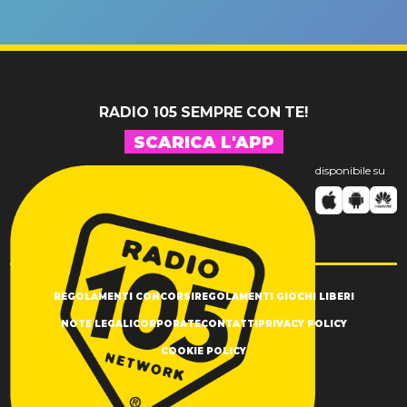
un GRANDE
prima"
SUCCESSO!
RADIO 105 SEMPRE CON TE!
SCARICA L'APP
disponibile su
REGOLAMENTI CONCORSI
REGOLAMENTI GIOCHI LIBERI
NOTE LEGALI
CORPORATE
CONTATTI
PRIVACY POLICY
COOKIE POLICY