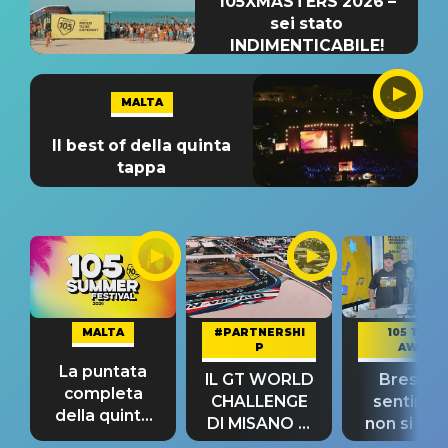
105XMASTERS 2026 –
sei stato
INDIMENTICABILE!
MALTA
Il best of della quinta
tappa
MALTA
#PARTNERSHI
105 TAKE
P
AWAY
La puntata
IL GT WORLD
Bresh: "I
completa
CHALLENGE
sentime
della quinta
DI MISANO si
non si pr
tappa
riconferma
fino alla n