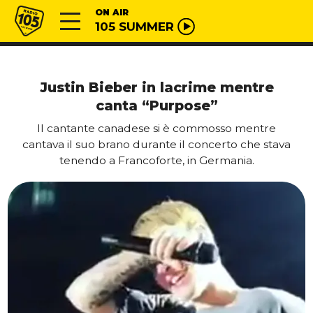
Vai al contenuto
Radio 105
ON AIR
105 SUMMER
Justin Bieber in lacrime mentre
canta “Purpose”
Il cantante canadese si è commosso mentre
cantava il suo brano durante il concerto che stava
tenendo a Francoforte, in Germania.