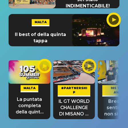
INDIMENTICABILE!
MALTA
Il best of della quinta
tappa
MALTA
#PARTNERSHI
105 TAKE
P
AWAY
La puntata
IL GT WORLD
Bresh: "I
completa
CHALLENGE
sentime
della quinta
DI MISANO si
non si pr
tappa
riconferma
fino alla n
un GRANDE
prima"