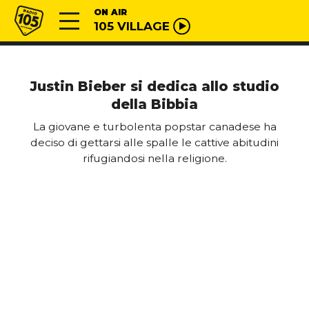
Vai al contenuto
Radio 105
ON AIR
105 VILLAGE
Justin Bieber si dedica allo studio
della Bibbia
La giovane e turbolenta popstar canadese ha
deciso di gettarsi alle spalle le cattive abitudini
rifugiandosi nella religione.