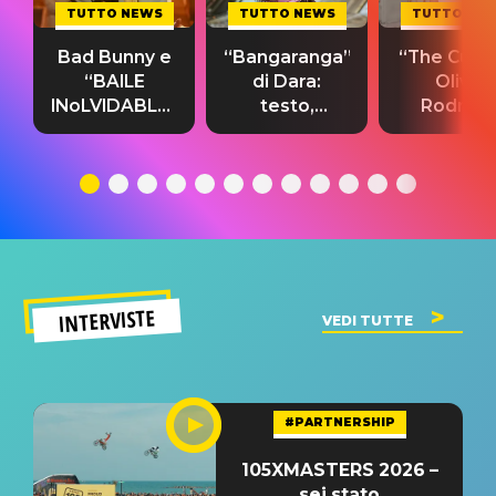
TUTTO NEWS
TUTTO NEWS
TUTTO NE
Bad Bunny e
“Bangaranga”
“The Cure”
“BAILE
di Dara:
Olivia
INoLVIDABLE”:
testo,
Rodrigo
testo,
traduzione e
testo,
traduzione e
significato
traduzion
significato
del singolo
significa
INTERVISTE
VEDI TUTTE
#PARTNERSHIP
105XMASTERS 2026 –
sei stato