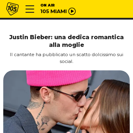
Vai al contenuto
Radio 105
ON AIR
105 MIAMI
Justin Bieber: una dedica romantica
alla moglie
Il cantante ha pubblicato un scatto dolcissimo sui
social.