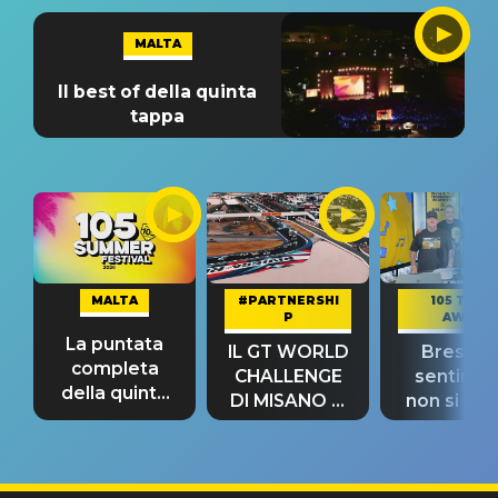
MALTA
Il best of della quinta
tappa
MALTA
#PARTNERSHI
105 TAKE
P
AWAY
La puntata
IL GT WORLD
Bresh: "I
completa
CHALLENGE
sentime
della quinta
DI MISANO si
non si pr
tappa
riconferma
fino alla n
un GRANDE
prima"
SUCCESSO!