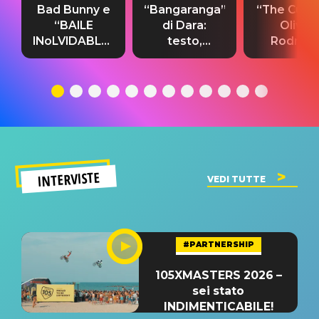
Bad Bunny e
“Bangaranga”
“The Cure”
“BAILE
di Dara:
Olivia
INoLVIDABLE”:
testo,
Rodrigo
testo,
traduzione e
testo,
traduzione e
significato
traduzion
significato
del singolo
significa
INTERVISTE
VEDI TUTTE
#PARTNERSHIP
105XMASTERS 2026 –
sei stato
INDIMENTICABILE!